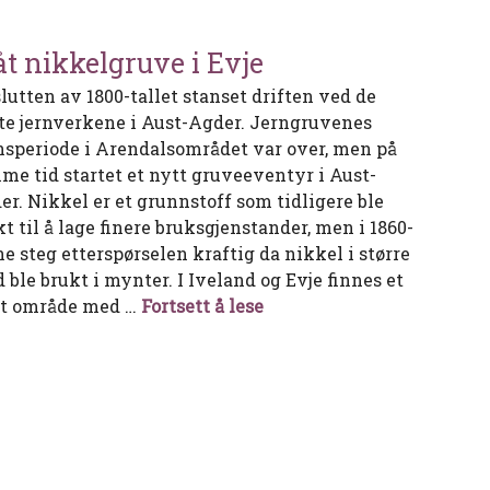
åt nikkelgruve i Evje
slutten av 1800-tallet stanset driften ved de
ste jernverkene i Aust-Agder. Jerngruvenes
nsperiode i Arendalsområdet var over, men på
me tid startet et nytt gruveeventyr i Aust-
er. Nikkel er et grunnstoff som tidligere ble
t til å lage finere bruksgjenstander, men i 1860-
ne steg etterspørselen kraftig da nikkel i større
 ble brukt i mynter. I Iveland og Evje finnes et
Flåt nikkelgruve i Evje
rt område med …
Fortsett å lese