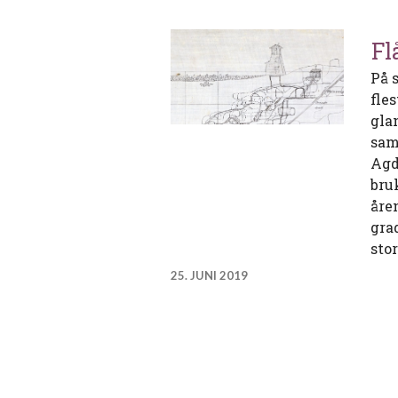
Fl
På 
fle
gla
sam
Agd
bruk
åre
grad
sto
25. JUNI 2019