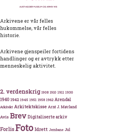
Arkivene er vår felles
hukommelse, vår felles
historie.
Arkivene gjenspeiler fortidens
handlinger og er avtrykk etter
menneskelig aktivitet.
2. verdenskrig
1911
1930
1908
1910
1940
1942
Arendal
1945
1951
1962
1958
Arkitektskisse
Arnt J. Mørland
Arkitekt
Brev
Avis
Digitaliserte arkiv
Foto
Forlis
Idrett
Jul
Jernbane