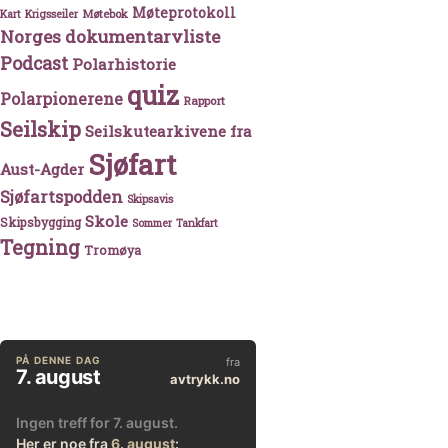
Møteprotokoll
Møtebok
Kart
Krigsseiler
Norges dokumentarvliste
Podcast
Polarhistorie
quiz
Polarpionerene
Rapport
Seilskip
Seilskutearkivene fra
Sjøfart
Aust-Agder
Sjøfartspodden
Skipsavis
Skole
Skipsbygging
Sommer
Tankfart
Tegning
Tromøya