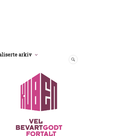
aliserte arkiv
SØK