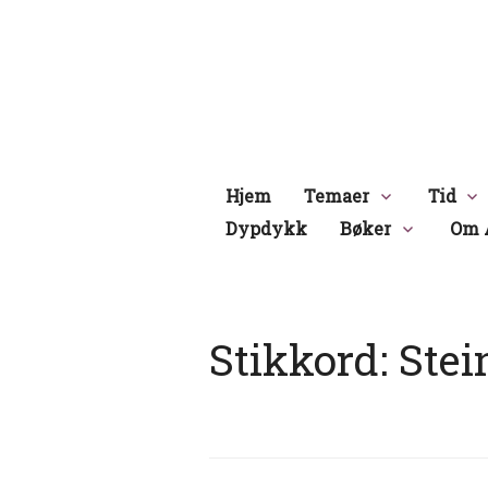
Hopp
til
innhold
Hjem
Temaer
Tid
Dypdykk
Bøker
Om 
Stikkord:
Stei