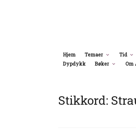
Hopp
til
innhold
Hjem
Temaer
Tid
Dypdykk
Bøker
Om 
Stikkord:
Str