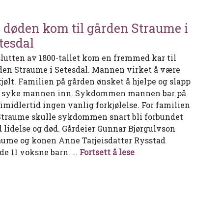
 døden kom til gården Straume i
tesdal
slutten av 1800-tallet kom en fremmed kar til
den Straume i Setesdal. Mannen virket å være
kjølt. Familien på gården ønsket å hjelpe og slapp
 syke mannen inn. Sykdommen mannen bar på
 imidlertid ingen vanlig forkjølelse. For familien
Straume skulle sykdommen snart bli forbundet
 lidelse og død. Gårdeier Gunnar Bjørgulvson
aume og konen Anne Tarjeisdatter Rysstad
Da døden kom til gård
de 11 voksne barn. …
Fortsett å lese