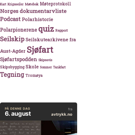
Møteprotokoll
Møtebok
Kart
Krigsseiler
Norges dokumentarvliste
Podcast
Polarhistorie
quiz
Polarpionerene
Rapport
Seilskip
Seilskutearkivene fra
Sjøfart
Aust-Agder
Sjøfartspodden
Skipsavis
Skole
Skipsbygging
Sommer
Tankfart
Tegning
Tromøya