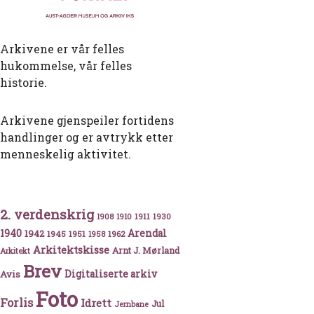
Arkivene er vår felles
hukommelse, vår felles
historie.
Arkivene gjenspeiler fortidens
handlinger og er avtrykk etter
menneskelig aktivitet.
2. verdenskrig
en Straume i Setesdal
1911
1930
1908
1910
1940
1942
Arendal
1945
1951
1962
1958
Arkitektskisse
Arnt J. Mørland
Arkitekt
Brev
Avis
Digitaliserte arkiv
Foto
Forlis
Idrett
Jul
Jernbane