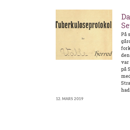
Da
Se
På 
går
for
den
var
på 
med
Str
had
12. MARS 2019