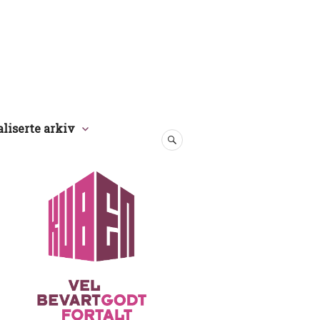
aliserte arkiv
SØK