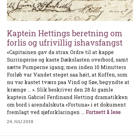
Kaptein Hettings beretning om
forlis og ufrivillig ishavsfangst
«Capitainen gav da strax Ordre til at kappe
Surringerne og kaste Dækslasten overbord, samt
sætte Pumperne igang; men inden 10 Minutters
Forløb var Vandet steget saa høit, at Koffen, som
nu var kastet tværs paa Vind og Søe, begyndte at
krænge … ». Slik beskriver den 28 år gamle
kaptein Gabriel Ferdinand Hetting dramatikken
om bord i arendalskuta «Fortuna» i et dokument
Kaptein
fremlagt ved sjøforklaringen …
Fortsett å lese
24. JULI 2018