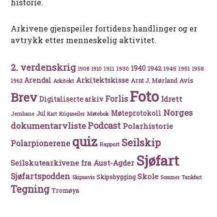
historie.
Arkivene gjenspeiler fortidens handlinger og er
avtrykk etter menneskelig aktivitet.
2. verdenskrig
1940
1942
1911
1930
1945
1951
1908
1910
1958
Arkitektskisse
Arendal
Avis
Arnt J. Mørland
1962
Arkitekt
Foto
Brev
Forlis
Idrett
Digitaliserte arkiv
Norges
Møteprotokoll
Jul
Møtebok
Jernbane
Kart
Krigsseiler
Podcast
dokumentarvliste
Polarhistorie
quiz
Seilskip
Polarpionerene
Rapport
Sjøfart
Seilskutearkivene fra Aust-Agder
Sjøfartspodden
Skole
Skipsbygging
Skipsavis
Sommer
Tankfart
Tegning
Tromøya