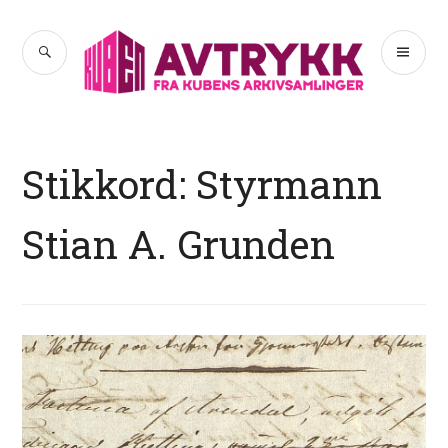
Hopp
til
SØK
PR
Avtrykk
innhold
ME
Stikkord:
Styrmann
Stian A. Grunden