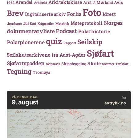
Arkitektskisse
Arendal
Avis
Arnt J. Mørland
1962
Arkitekt
Foto
Brev
Forlis
Idrett
Digitaliserte arkiv
Norges
Møteprotokoll
Jul
Møtebok
Jernbane
Kart
Krigsseiler
Podcast
dokumentarvliste
Polarhistorie
quiz
Seilskip
Polarpionerene
Rapport
Sjøfart
Seilskutearkivene fra Aust-Agder
Sjøfartspodden
Skole
Skipsbygging
Skipsavis
Sommer
Tankfart
Tegning
Tromøya