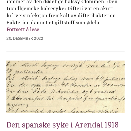
rammet av den dødelige halssykdommen. «Den
trondhjemske halsesyke» Difteri var en akutt
luftveisinfeksjon fremkalt av difteribakterien.
Bakterien dannet et giftstoff som ødela …
Epidemilasarettet på Langsæ gård
Fortsett å lese
20. DESEMBER 2022
Den spanske syke i Arendal 1918