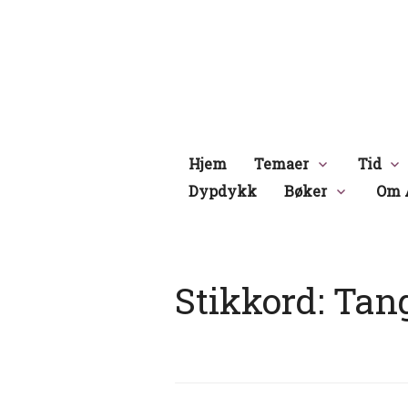
Hopp
til
innhold
Hjem
Temaer
Tid
Dypdykk
Bøker
Om 
Stikkord:
Tan