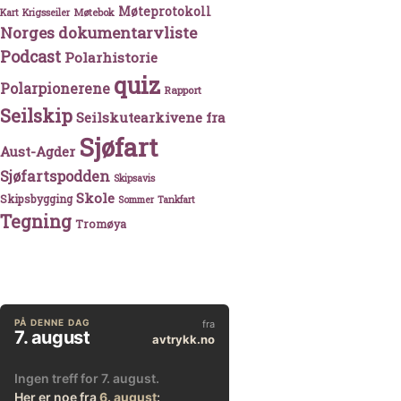
Møteprotokoll
Møtebok
Kart
Krigsseiler
Norges dokumentarvliste
Podcast
Polarhistorie
quiz
Polarpionerene
Rapport
Seilskip
Seilskutearkivene fra
Sjøfart
Aust-Agder
Sjøfartspodden
Skipsavis
Skole
Skipsbygging
Sommer
Tankfart
Tegning
Tromøya