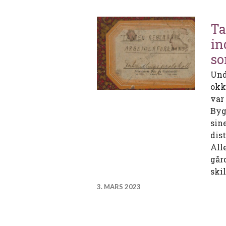
Ta
in
so
Und
okk
var
Byg
sin
dist
All
går
skil
3. MARS 2023