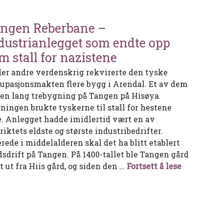
ngen Reberbane –
dustrianlegget som endte opp
m stall for nazistene
er andre verdenskrig rekvirerte den tyske
upasjonsmakten flere bygg i Arendal. Et av dem
 en lang trebygning på Tangen på Hisøya.
ningen brukte tyskerne til stall for hestene
e. Anlegget hadde imidlertid vært en av
riktets eldste og største industribedrifter.
erede i middelalderen skal det ha blitt etablert
dsdrift på Tangen. På 1400-tallet ble Tangen gård
Tangen Re
t ut fra Hiis gård, og siden den …
Fortsett å lese