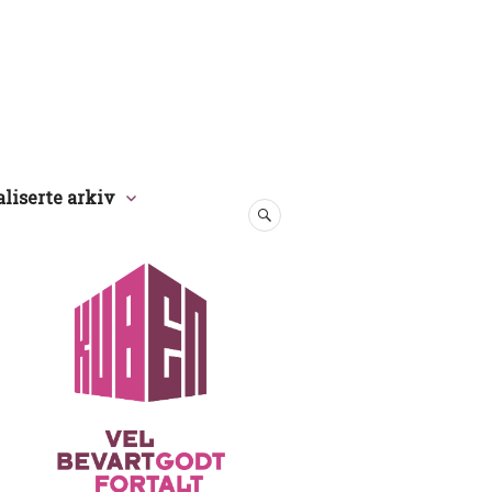
aliserte arkiv
SØK