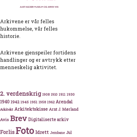
Arkivene er vår felles
hukommelse, vår felles
historie.
Arkivene gjenspeiler fortidens
handlinger og er avtrykk etter
menneskelig aktivitet.
2. verdenskrig
1911
1930
1908
1910
1940
1942
Arendal
1945
1951
1962
1958
berbane – industrianlegget som endte opp som stall for
Arkitektskisse
Arnt J. Mørland
Arkitekt
Brev
Avis
Digitaliserte arkiv
Foto
Forlis
Idrett
Jul
Jernbane