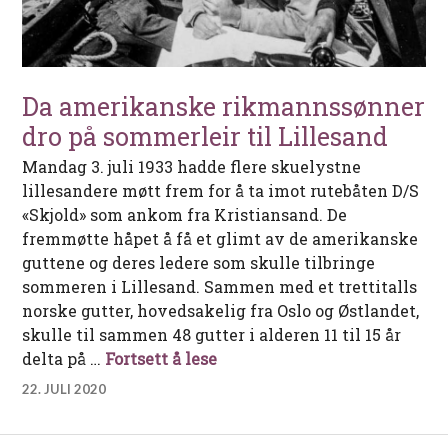
Da amerikanske rikmannssønner
dro på sommerleir til Lillesand
Mandag 3. juli 1933 hadde flere skuelystne
lillesandere møtt frem for å ta imot rutebåten D/S
«Skjold» som ankom fra Kristiansand. De
fremmøtte håpet å få et glimt av de amerikanske
guttene og deres ledere som skulle tilbringe
sommeren i Lillesand. Sammen med et trettitalls
norske gutter, hovedsakelig fra Oslo og Østlandet,
skulle til sammen 48 gutter i alderen 11 til 15 år
Da amerikanske rikmannssønn
delta på …
Fortsett å lese
22. JULI 2020