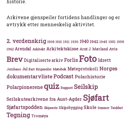
historie.
Arkivene gjenspeiler fortidens handlinger og er
avtrykk etter menneskelig aktivitet.
2. verdenskrig
1940
1942
1911
1930
1945
1951
1908
1910
1958
Arkitektskisse
Arendal
Avis
Arnt J. Mørland
1962
Arkitekt
Foto
Brev
Forlis
Idrett
Digitaliserte arkiv
Norges
Møteprotokoll
Jul
Møtebok
Jernbane
Kart
Krigsseiler
Podcast
dokumentarvliste
Polarhistorie
quiz
Seilskip
Polarpionerene
Rapport
Sjøfart
Seilskutearkivene fra Aust-Agder
Sjøfartspodden
Skole
Skipsbygging
Skipsavis
Sommer
Tankfart
Tegning
Tromøya