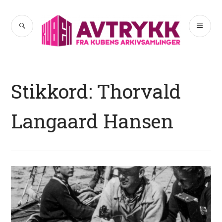
Hopp
til
SØK
PR
Avtrykk
innhold
ME
Stikkord:
Thorvald
Langaard Hansen