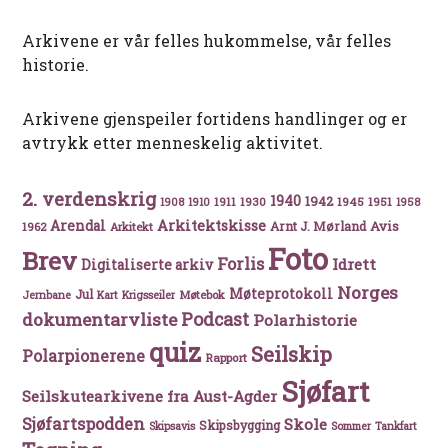
Arkivene er vår felles hukommelse, vår felles
historie.
Arkivene gjenspeiler fortidens handlinger og er
avtrykk etter menneskelig aktivitet.
2. verdenskrig
1940
1942
1911
1930
1945
1951
1908
1910
1958
Arkitektskisse
Arendal
Avis
Arnt J. Mørland
1962
Arkitekt
Foto
Brev
Forlis
Idrett
Digitaliserte arkiv
Norges
Møteprotokoll
Jul
Møtebok
Jernbane
Kart
Krigsseiler
Podcast
dokumentarvliste
Polarhistorie
quiz
Seilskip
Polarpionerene
Rapport
Sjøfart
Seilskutearkivene fra Aust-Agder
Sjøfartspodden
Skole
Skipsbygging
Skipsavis
Sommer
Tankfart