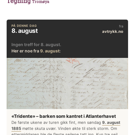
Tegning
Tromøya