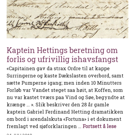
Kaptein Hettings beretning om
forlis og ufrivillig ishavsfangst
«Capitainen gav da strax Ordre til at kappe
Surringerne og kaste Dækslasten overbord, samt
sætte Pumperne igang; men inden 10 Minutters
Forløb var Vandet steget saa høit, at Koffen, som
nu var kastet tværs paa Vind og Søe, begyndte at
krænge … ». Slik beskriver den 28 år gamle
kaptein Gabriel Ferdinand Hetting dramatikken
om bord i arendalskuta «Fortuna» i et dokument
Kaptein
fremlagt ved sjøforklaringen …
Fortsett å lese