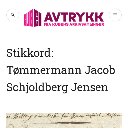
Hopp
til
SØK
PR
Avtrykk
innhold
ME
Stikkord:
Tømmermann Jacob
Schjoldberg Jensen