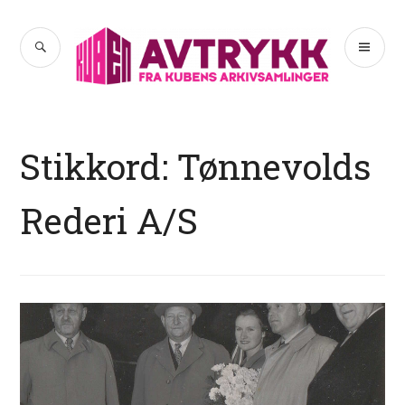
Hopp
til
SØK
PR
Avtrykk
innhold
ME
Stikkord:
Tønnevolds
Rederi A/S