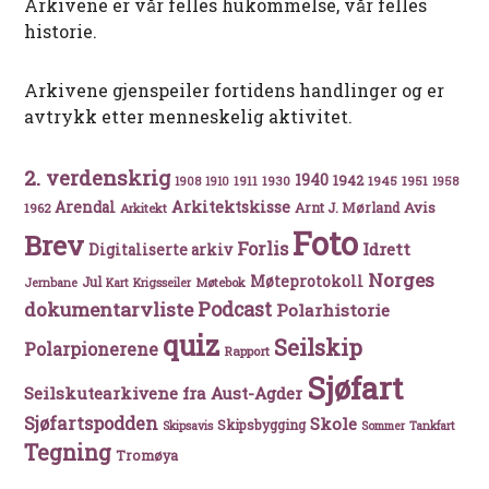
Arkivene er vår felles hukommelse, vår felles
historie.
Arkivene gjenspeiler fortidens handlinger og er
avtrykk etter menneskelig aktivitet.
2. verdenskrig
1940
1942
1911
1930
1945
1951
1908
1910
1958
Arkitektskisse
Arendal
Avis
Arnt J. Mørland
1962
Arkitekt
Foto
Brev
Forlis
Idrett
Digitaliserte arkiv
Norges
Møteprotokoll
Jul
Møtebok
Jernbane
Kart
Krigsseiler
Podcast
dokumentarvliste
Polarhistorie
quiz
Seilskip
Polarpionerene
Rapport
Sjøfart
Seilskutearkivene fra Aust-Agder
Sjøfartspodden
Skole
Skipsbygging
Skipsavis
Sommer
Tankfart
Tegning
Tromøya