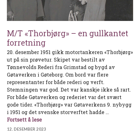
M/T «Thorbjørg» – en gullkantet
forretning
20. desember 1951 gikk motortankeren «Thorbjørg»
ut på sin prøvetur. Skipet var bestilt av
Tønnevolds Rederi fra Grimstad og bygd av
Gøtaverken i Gøteborg. Om bord var flere
representanter for både rederi og verft.
Stemningen var god. Det var kanskje ikke så rart.
For både Gøtaverken og rederiet var det svært
gode tider. «Thorbjørg» var Gøtaverkens 9. nybygg
i 1951 og det svenske storverftet hadde …
M/T «Thorbjørg» – en gullkantet forret
Fortsett å lese
12. DESEMBER 2023