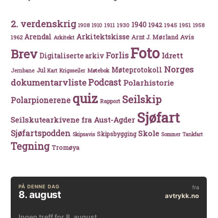
2. verdenskrig
1940
1942
1911
1930
1945
1951
1908
1910
1958
Arkitektskisse
Arendal
Avis
Arnt J. Mørland
1962
Arkitekt
Foto
Brev
Forlis
Idrett
Digitaliserte arkiv
Norges
Møteprotokoll
Jul
Møtebok
Jernbane
Kart
Krigsseiler
Podcast
dokumentarvliste
Polarhistorie
quiz
Seilskip
Polarpionerene
Rapport
Sjøfart
Seilskutearkivene fra Aust-Agder
Sjøfartspodden
Skole
Skipsbygging
Skipsavis
Sommer
Tankfart
Tegning
Tromøya