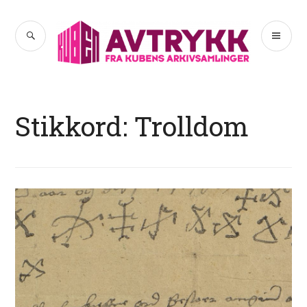
Hopp
til
SØK
PR
Avtrykk
innhold
ME
Stikkord:
Trolldom