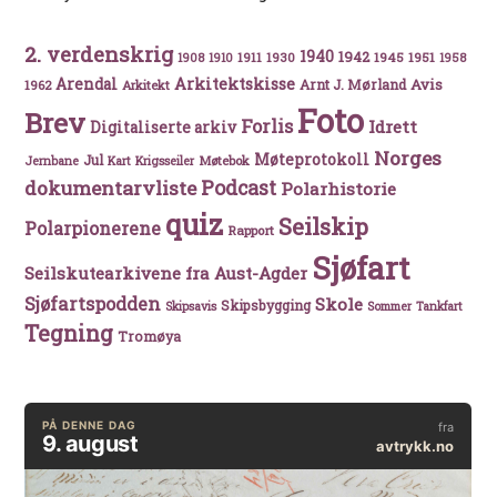
2. verdenskrig
1940
1942
1911
1930
1945
1951
1908
1910
1958
Arkitektskisse
Arendal
Avis
Arnt J. Mørland
1962
Arkitekt
Foto
Brev
Forlis
Idrett
Digitaliserte arkiv
Norges
Møteprotokoll
Jul
Møtebok
Jernbane
Kart
Krigsseiler
Podcast
dokumentarvliste
Polarhistorie
quiz
Seilskip
Polarpionerene
Rapport
Sjøfart
Seilskutearkivene fra Aust-Agder
Sjøfartspodden
Skole
Skipsbygging
Skipsavis
Sommer
Tankfart
Tegning
Tromøya