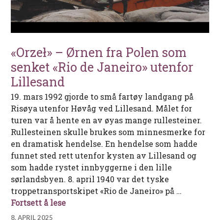
«Orzeł» – Ørnen fra Polen som
senket «Rio de Janeiro» utenfor
Lillesand
19. mars 1992 gjorde to små fartøy landgang på
Risøya utenfor Høvåg ved Lillesand. Målet for
turen var å hente en av øyas mange rullesteiner.
Rullesteinen skulle brukes som minnesmerke for
en dramatisk hendelse. En hendelse som hadde
funnet sted rett utenfor kysten av Lillesand og
som hadde rystet innbyggerne i den lille
sørlandsbyen. 8. april 1940 var det tyske
troppetransportskipet «Rio de Janeiro» på …
«Orzeł» – Ørnen fra Polen som senket «R
Fortsett å lese
8. APRIL 2025