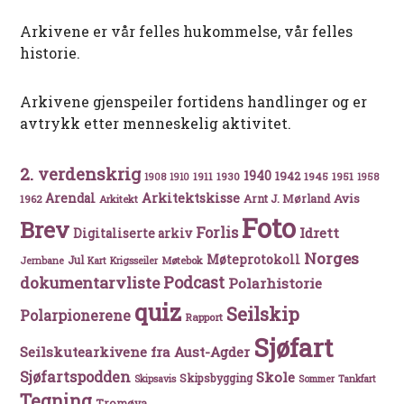
Arkivene er vår felles hukommelse, vår felles
historie.
Arkivene gjenspeiler fortidens handlinger og er
avtrykk etter menneskelig aktivitet.
2. verdenskrig
1940
1942
1911
1930
1945
1951
1908
1910
1958
Arkitektskisse
Arendal
Avis
Arnt J. Mørland
1962
Arkitekt
Foto
Brev
Forlis
Idrett
Digitaliserte arkiv
Norges
Møteprotokoll
Jul
Møtebok
Jernbane
Kart
Krigsseiler
Podcast
dokumentarvliste
Polarhistorie
quiz
Seilskip
Polarpionerene
Rapport
Sjøfart
Seilskutearkivene fra Aust-Agder
Sjøfartspodden
Skole
Skipsbygging
Skipsavis
Sommer
Tankfart
Tegning
Tromøya