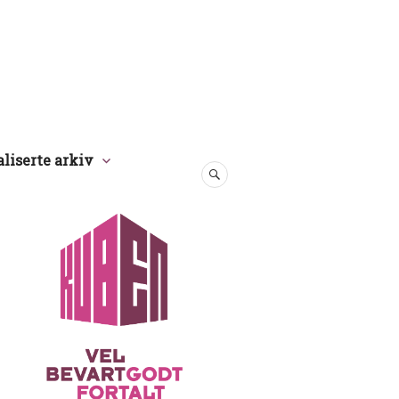
aliserte arkiv
SØK