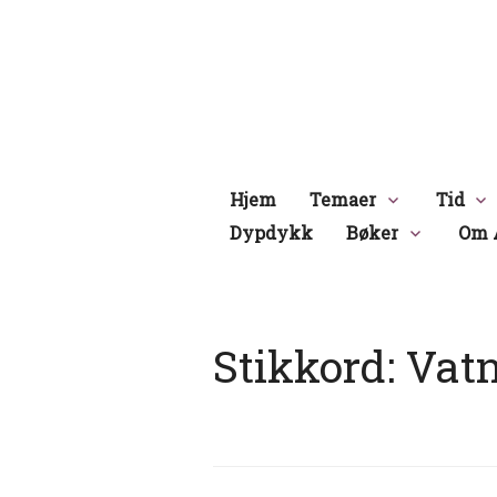
Hopp
til
innhold
Hjem
Temaer
Tid
Dypdykk
Bøker
Om 
Stikkord:
Vat