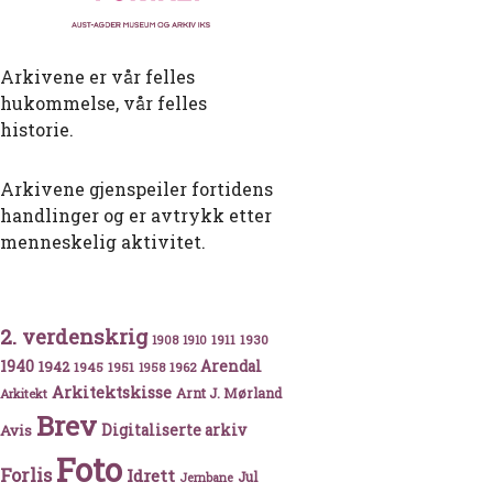
Arkivene er vår felles
hukommelse, vår felles
historie.
Arkivene gjenspeiler fortidens
handlinger og er avtrykk etter
menneskelig aktivitet.
2. verdenskrig
1911
1930
1908
1910
1940
1942
Arendal
1945
1951
1962
1958
Arkitektskisse
Arnt J. Mørland
Arkitekt
Brev
Avis
Digitaliserte arkiv
Foto
Forlis
Idrett
Jul
Jernbane