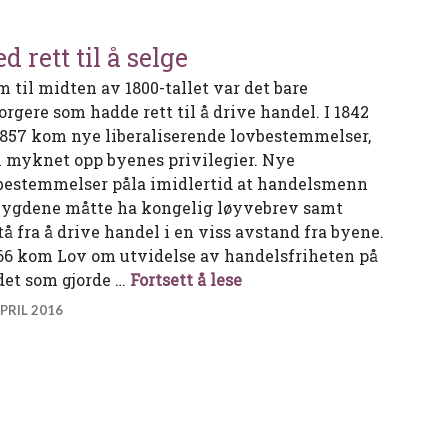
d rett til å selge
m til midten av 1800-tallet var det bare
orgere som hadde rett til å drive handel. I 1842
1857 kom nye liberaliserende lovbestemmelser,
 myknet opp byenes privilegier. Nye
bestemmelser påla imidlertid at handelsmenn
bygdene måtte ha kongelig løyvebrev samt
tå fra å drive handel i en viss avstand fra byene.
866 kom Lov om utvidelse av handelsfriheten på
Med rett til å selge
det som gjorde …
Fortsett å lese
APRIL 2016