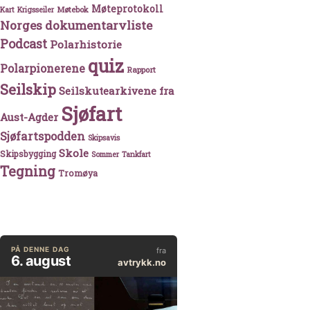
Møteprotokoll
Møtebok
Kart
Krigsseiler
Norges dokumentarvliste
Podcast
Polarhistorie
quiz
Polarpionerene
Rapport
Seilskip
Seilskutearkivene fra
Sjøfart
Aust-Agder
Sjøfartspodden
Skipsavis
Skole
Skipsbygging
Sommer
Tankfart
Tegning
Tromøya