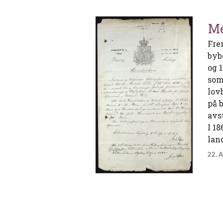
Me
Fre
byb
og 
som
lov
på 
avs
I 1
lan
22. 