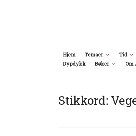
Hopp
til
innhold
Hjem
Temaer
Tid
Dypdykk
Bøker
Om 
Stikkord:
Veg