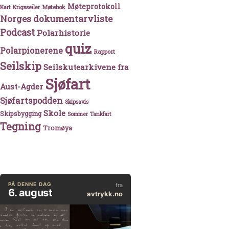
Møteprotokoll
Møtebok
Kart
Krigsseiler
Norges dokumentarvliste
Podcast
Polarhistorie
quiz
Polarpionerene
Rapport
Seilskip
Seilskutearkivene fra
Sjøfart
Aust-Agder
Sjøfartspodden
Skipsavis
Skole
Skipsbygging
Sommer
Tankfart
Tegning
Tromøya