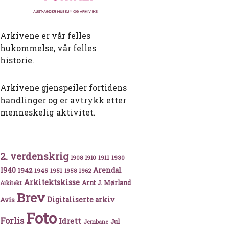
Arkivene er vår felles
hukommelse, vår felles
historie.
Arkivene gjenspeiler fortidens
handlinger og er avtrykk etter
menneskelig aktivitet.
2. verdenskrig
1911
1930
1908
1910
1940
1942
Arendal
1945
1951
1962
1958
Arkitektskisse
Arnt J. Mørland
Arkitekt
Brev
Avis
Digitaliserte arkiv
Foto
Forlis
Idrett
Jul
Jernbane