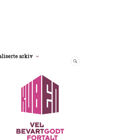
aliserte arkiv
SØK