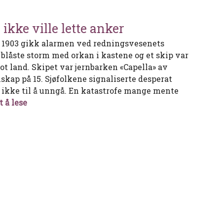
ikke ville lette anker
 1903 gikk alarmen ved redningsvesenets
t blåste storm med orkan i kastene og et skip var
ot land. Skipet var jernbarken «Capella» av
kap på 15. Sjøfolkene signaliserte desperat
r ikke til å unngå. En katastrofe mange mente
Capella – barken som ikke ville lette anker
t å lese