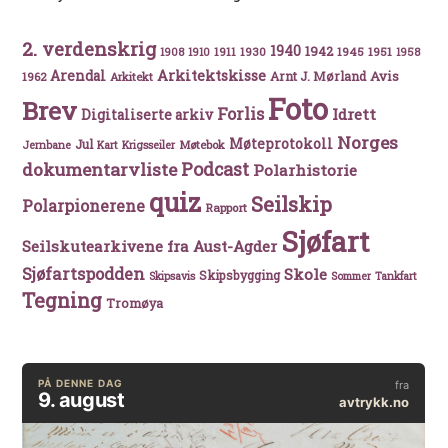
2. verdenskrig
1940
1942
1911
1930
1945
1951
1908
1910
1958
Arkitektskisse
Arendal
Avis
Arnt J. Mørland
1962
Arkitekt
Foto
Brev
Forlis
Idrett
Digitaliserte arkiv
Norges
Møteprotokoll
Jul
Møtebok
Jernbane
Kart
Krigsseiler
Podcast
dokumentarvliste
Polarhistorie
quiz
Seilskip
Polarpionerene
Rapport
Sjøfart
Seilskutearkivene fra Aust-Agder
Sjøfartspodden
Skole
Skipsbygging
Skipsavis
Sommer
Tankfart
Tegning
Tromøya