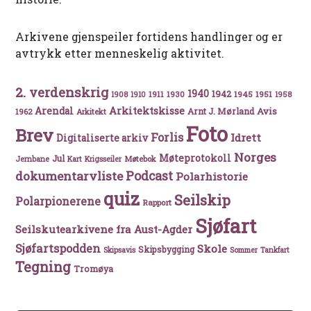
Arkivene gjenspeiler fortidens handlinger og er
avtrykk etter menneskelig aktivitet.
2. verdenskrig
1940
1942
1911
1930
1945
1951
1908
1910
1958
Arkitektskisse
Arendal
Avis
Arnt J. Mørland
1962
Arkitekt
Foto
Brev
Forlis
Idrett
Digitaliserte arkiv
Norges
Møteprotokoll
Jul
Møtebok
Jernbane
Kart
Krigsseiler
Podcast
dokumentarvliste
Polarhistorie
quiz
Seilskip
Polarpionerene
Rapport
Sjøfart
Seilskutearkivene fra Aust-Agder
Sjøfartspodden
Skole
Skipsbygging
Skipsavis
Sommer
Tankfart
Tegning
Tromøya