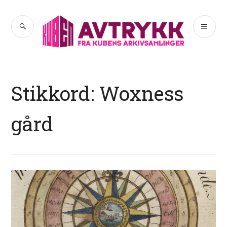
Hopp
til
SØK
PR
Avtrykk
innhold
ME
Stikkord:
Woxness
gård