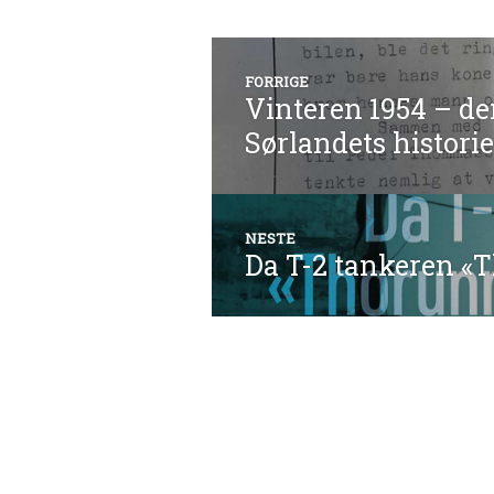
Innleggsnavi
FORRIGE
Vinteren 1954 – de
Forrige
Sørlandets historie
innlegg:
NESTE
Da T-2 tankeren «
Neste
innlegg: