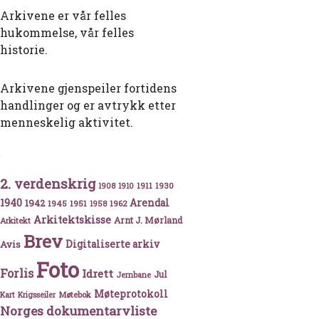
Arkivene er vår felles
hukommelse, vår felles
historie.
Arkivene gjenspeiler fortidens
handlinger og er avtrykk etter
menneskelig aktivitet.
2. verdenskrig
1911
1930
1908
1910
1940
1942
Arendal
1945
1951
1962
1958
Arkitektskisse
Arnt J. Mørland
Arkitekt
Brev
Avis
Digitaliserte arkiv
Foto
Forlis
Idrett
Jul
Jernbane
Møteprotokoll
Møtebok
Kart
Krigsseiler
Norges dokumentarvliste