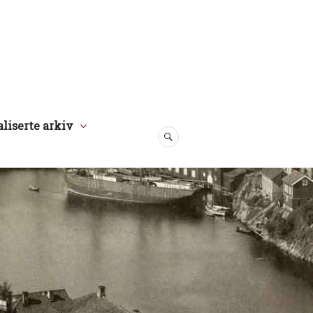
aliserte arkiv
SØK