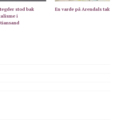
tegder stod bak
En varde på Arendals tak
alisme i
stiansand