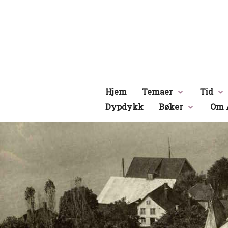
Hopp
til
innhold
Hjem
Temaer
Tid
Dypdykk
Bøker
Om 