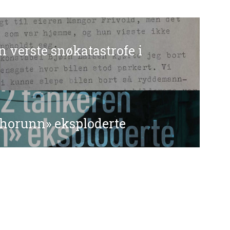
gasjon
n verste snøkatastrofe i
Thorunn» eksploderte