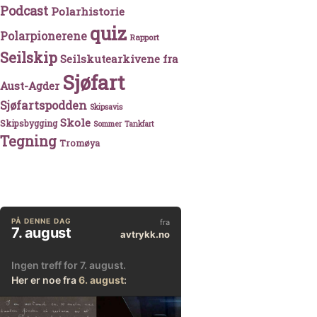
Podcast
Polarhistorie
quiz
Polarpionerene
Rapport
Seilskip
Seilskutearkivene fra
Sjøfart
Aust-Agder
Sjøfartspodden
Skipsavis
Skole
Skipsbygging
Sommer
Tankfart
Tegning
Tromøya