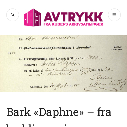
Hopp
til
SØK
PR
Avtrykk
innhold
ME
Bark «Daphne» – fra