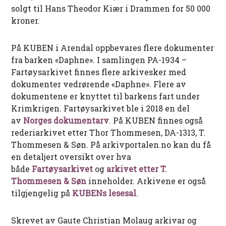
solgt til Hans Theodor Kiær i Drammen for 50 000
kroner.
På KUBEN i Arendal oppbevares flere dokumenter
fra barken «Daphne». I samlingen PA-1934 –
Fartøysarkivet finnes flere arkivesker med
dokumenter vedrørende «Daphne». Flere av
dokumentene er knyttet til barkens fart under
Krimkrigen. Fartøysarkivet ble i 2018 en del
av
Norges dokumentarv
. På KUBEN finnes også
rederiarkivet etter Thor Thommesen, DA-1313, T.
Thommesen & Søn. På arkivportalen.no kan du få
en detaljert oversikt over hva
både
Fartøysarkivet
og
arkivet etter T.
Thommesen & Søn
inneholder. Arkivene er også
tilgjengelig på
KUBENs lesesal
.
Skrevet av Gaute Christian Molaug arkivar og