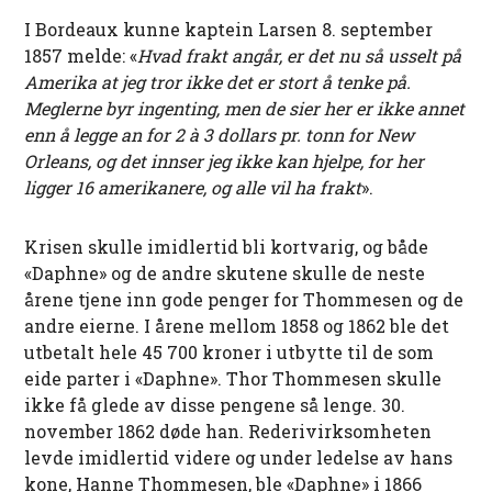
I Bordeaux kunne kaptein Larsen 8. september
1857 melde: «
Hvad frakt angår, er det nu så usselt på
Amerika at jeg tror ikke det er stort å tenke på.
Meglerne byr ingenting, men de sier her er ikke annet
enn å legge an for 2 à 3 dollars pr. tonn for New
Orleans, og det innser jeg ikke kan hjelpe, for her
ligger 16 amerikanere, og alle vil ha frakt
».
Krisen skulle imidlertid bli kortvarig, og både
«Daphne» og de andre skutene skulle de neste
årene tjene inn gode penger for Thommesen og de
andre eierne. I årene mellom 1858 og 1862 ble det
utbetalt hele 45 700 kroner i utbytte til de som
eide parter i «Daphne». Thor Thommesen skulle
ikke få glede av disse pengene så lenge. 30.
november 1862 døde han. Rederivirksomheten
levde imidlertid videre og under ledelse av hans
kone, Hanne Thommesen, ble «Daphne» i 1866