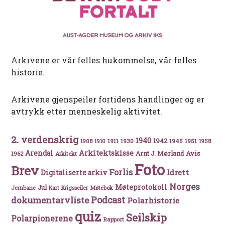
Arkivene er vår felles hukommelse, vår felles
historie.
Arkivene gjenspeiler fortidens handlinger og er
avtrykk etter menneskelig aktivitet.
2. verdenskrig
1940
1942
1911
1930
1945
1951
1908
1910
1958
Arkitektskisse
Arendal
Avis
Arnt J. Mørland
1962
Arkitekt
Foto
Brev
Forlis
Idrett
Digitaliserte arkiv
Norges
Møteprotokoll
Jul
Møtebok
Jernbane
Kart
Krigsseiler
Podcast
dokumentarvliste
Polarhistorie
quiz
Seilskip
Polarpionerene
Rapport