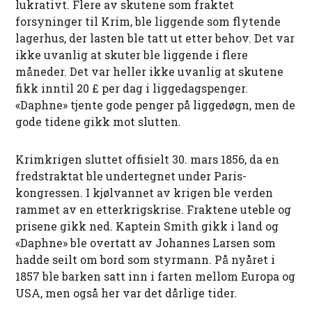
lukrativt. Flere av skutene som fraktet
forsyninger til Krim, ble liggende som flytende
lagerhus, der lasten ble tatt ut etter behov. Det var
ikke uvanlig at skuter ble liggende i flere
måneder. Det var heller ikke uvanlig at skutene
fikk inntil 20 £ per dag i liggedagspenger.
«Daphne» tjente gode penger på liggedøgn, men de
gode tidene gikk mot slutten.
Krimkrigen sluttet offisielt 30. mars 1856, da en
fredstraktat ble undertegnet under Paris-
kongressen. I kjølvannet av krigen ble verden
rammet av en etterkrigskrise. Fraktene uteble og
prisene gikk ned. Kaptein Smith gikk i land og
«Daphne» ble overtatt av Johannes Larsen som
hadde seilt om bord som styrmann. På nyåret i
1857 ble barken satt inn i farten mellom Europa og
USA, men også her var det dårlige tider.