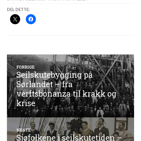
DEL DETTE:
Innleggsnavigasjon
FORRIGE
Seilskutebygging på
Forrige
innlegg:
Sørlandet – fra
verftsbonanza til krakk og
krise
NESTE
Sjøfolkene i seilskutetiden –
Neste