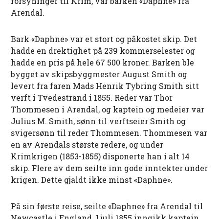
forsyninger til Krim, var barken «Daphne» fra
Arendal.
Bark «Daphne» var et stort og påkostet skip. Det
hadde en drektighet på 239 kommerselester og
hadde en pris på hele 67 500 kroner. Barken ble
bygget av skipsbyggmester August Smith og
levert fra faren Mads Henrik Tybring Smith sitt
verft i Tvedestrand i 1855. Reder var Thor
Thommesen i Arendal, og kaptein og medeier var
Julius M. Smith, sønn til verftseier Smith og
svigersønn til reder Thommesen. Thommesen var
en av Arendals største redere, og under
Krimkrigen (1853-1855) disponerte han i alt 14
skip. Flere av dem seilte inn gode inntekter under
krigen. Dette gjaldt ikke minst «Daphne».
På sin første reise, seilte «Daphne» fra Arendal til
Newcastle i England. I juli 1855 inngikk kaptein