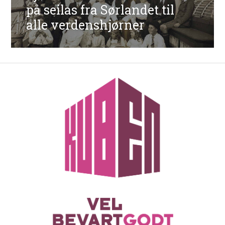
innlegg:
på seilas fra Sørlandet til
alle verdenshjørner