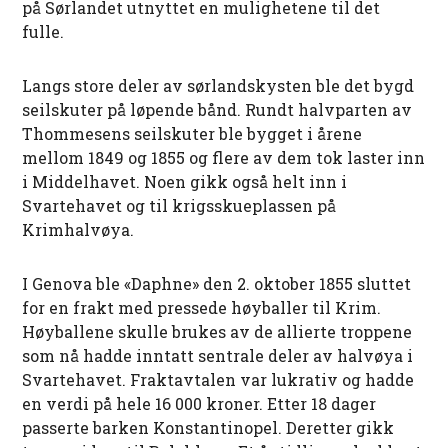
på Sørlandet utnyttet en mulighetene til det
fulle.
Langs store deler av sørlandskysten ble det bygd
seilskuter på løpende bånd. Rundt halvparten av
Thommesens seilskuter ble bygget i årene
mellom 1849 og 1855 og flere av dem tok laster inn
i Middelhavet. Noen gikk også helt inn i
Svartehavet og til krigsskueplassen på
Krimhalvøya.
I Genova ble «Daphne» den 2. oktober 1855 sluttet
for en frakt med pressede høyballer til Krim.
Høyballene skulle brukes av de allierte troppene
som nå hadde inntatt sentrale deler av halvøya i
Svartehavet. Fraktavtalen var lukrativ og hadde
en verdi på hele 16 000 kroner. Etter 18 dager
passerte barken Konstantinopel. Deretter gikk