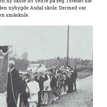
n ny skole lot vente på seg. I stedet ble
til den nybygde Asdal skole. Dermed var
 en småskole.