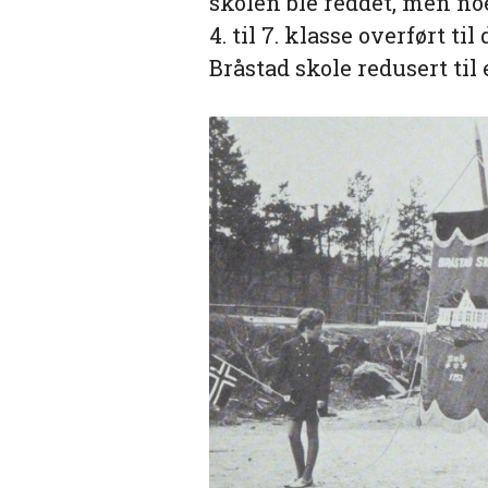
skolen ble reddet, men noe
4. til 7. klasse overført 
Bråstad skole redusert til