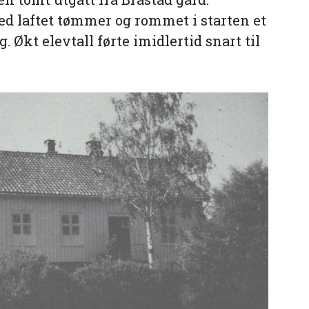
d laftet tømmer og rommet i starten et
 Økt elevtall førte imidlertid snart til