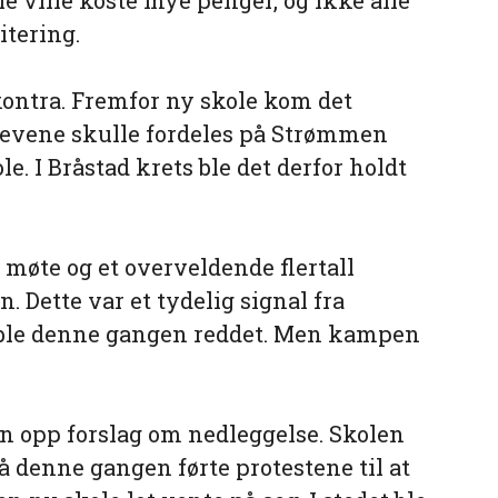
 ville koste mye penger, og ikke alle
itering.
ontra. Fremfor ny skole kom det
Elevene skulle fordeles på Strømmen
e. I Bråstad krets ble det derfor holdt
å møte og et overveldende flertall
. Dette var et tydelig signal fra
e ble denne gangen reddet. Men kampen
en opp forslag om nedleggelse. Skolen
 denne gangen førte protestene til at