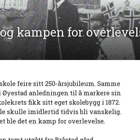
 og kampen for overlevel
kole feire sitt 250-årsjubileum. Samme
 i Øyestad anledningen til å markere sin
olekrets fikk sitt eget skolebygg i 1872.
e skulle imidlertid tidvis bli vanskelig.
let ble det en kamp for overlevelse.
en tomt utgått fra Bråstad gård.