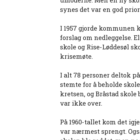
umoderne. Men en ny skole
synes det var en god prior
I 1957 gjorde kommunen k
forslag om nedleggelse. 
skole og Rise-Løddesøl skol
krisemøte.
I alt 78 personer deltok p
stemte for å beholde skolen
kretsen, og Bråstad skol
var ikke over.
På 1960-tallet kom det igj
var nærmest sprengt. Også