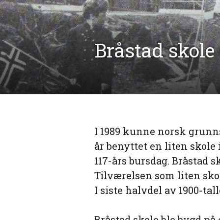
Bråstad skole
I 1989 kunne norsk grunns
år benyttet en liten skole
117-års bursdag. Bråstad sk
Tilværelsen som liten skol
I siste halvdel av 1900-tal
Bråstad skole ble bygd på 