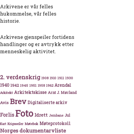
Arkivene er vår felles
hukommelse, vår felles
historie.
Arkivene gjenspeiler fortidens
handlinger og er avtrykk etter
menneskelig aktivitet.
2. verdenskrig
1911
1930
1908
1910
1940
1942
Arendal
1945
1951
1962
1958
Arkitektskisse
Arnt J. Mørland
Arkitekt
Brev
Avis
Digitaliserte arkiv
Foto
Forlis
Idrett
Jul
Jernbane
Møteprotokoll
Møtebok
Kart
Krigsseiler
Norges dokumentarvliste