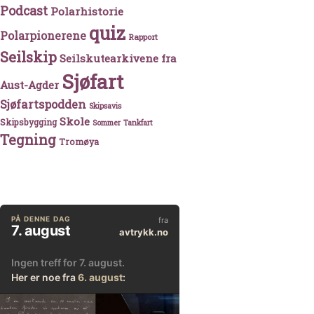
Podcast
Polarhistorie
quiz
Polarpionerene
Rapport
Seilskip
Seilskutearkivene fra
Sjøfart
Aust-Agder
Sjøfartspodden
Skipsavis
Skole
Skipsbygging
Sommer
Tankfart
Tegning
Tromøya