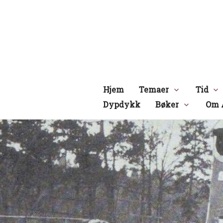
Hopp
til
innhold
Hjem
Temaer
Tid
Dypdykk
Bøker
Om 