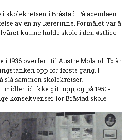
te i skolekretsen i Bråstad. På agendaen
else av en ny lærerinne. Formålet var å
lvåret kunne holde skole i den østlige
 i 1936 overført til Austre Moland. To år
ingstanken opp for første gang. I
l å slå sammen skolekretser.
imidlertid ikke gitt opp, og på 1950-
lige konsekvenser for Bråstad skole.