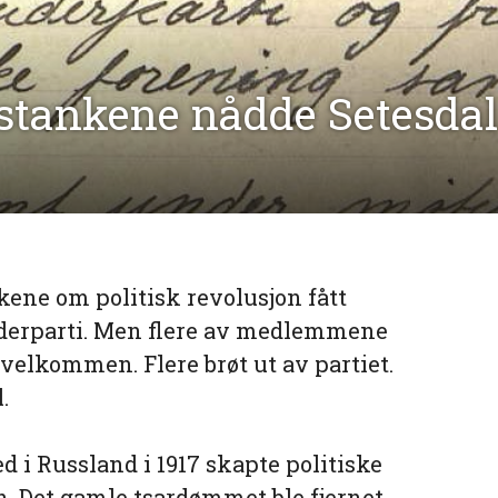
stankene nådde Setesdal
kene om politisk revolusjon fått
eiderparti. Men flere av medlemmene
velkommen. Flere brøt ut av partiet.
.
 i Russland i 1917 skapte politiske
en. Det gamle tsardømmet ble fjernet,