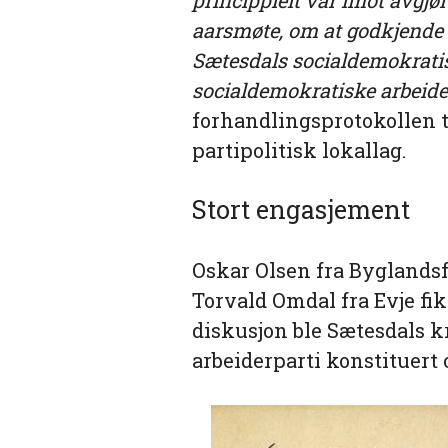
aarsmøte, om at godkjende 
Sætesdals socialdemokratisk
socialdemokratiske arbeide
forhandlingsprotokollen ti
partipolitisk lokallag.
Stort engasjement
Oskar Olsen fra Byglandsfj
Torvald Omdal fra Evje fik
diskusjon ble Sætesdals 
arbeiderparti konstituert 