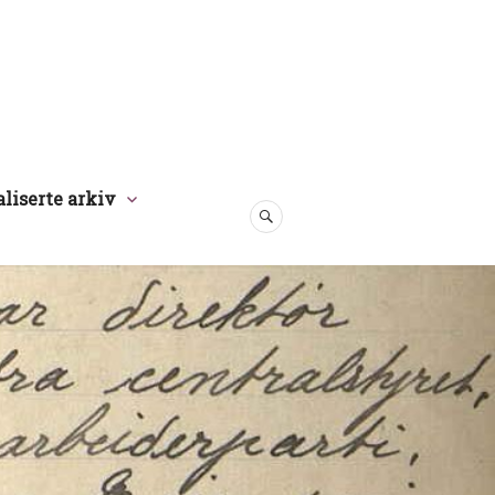
aliserte arkiv
SØK