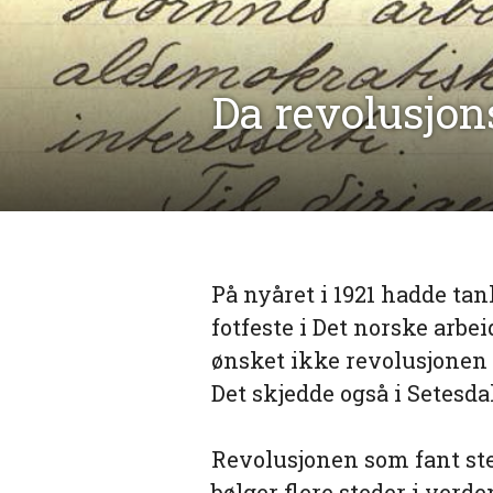
Da revolusjon
På nyåret i 1921 hadde tan
fotfeste i Det norske arb
ønsket ikke revolusjonen 
Det skjedde også i Setesdal
Revolusjonen som fant sted
bølger flere steder i verd