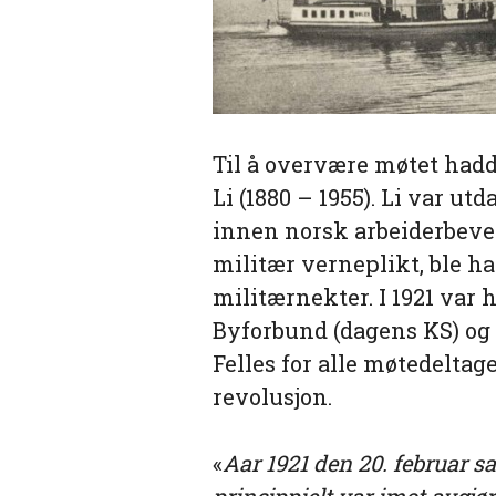
Til å overvære møtet hadd
Li (1880 – 1955). Li var u
innen norsk arbeiderbeve
militær verneplikt, ble h
militærnekter. I 1921 var 
Byforbund (dagens KS) og 
Felles for alle møtedeltage
revolusjon.
«
Aar 1921 den 20. februar 
princippielt var imot avgjø