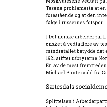
Moskvatesene vedtatt på 
Tesene proklamerte at en
forestående og at den int
følge i russernes fotspor.
I Det norske arbeiderparti 
ønsket å vedta flere av t
mindretallet betydde det 
1921 stiftet utbryterne N
En av de mest fremtreden
Michael Puntervold fra G
Sætesdals socialdemo
Splittelsen i Arbeiderpart