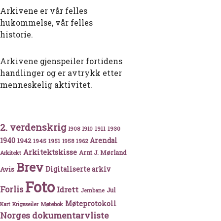
Arkivene er vår felles
hukommelse, vår felles
historie.
Arkivene gjenspeiler fortidens
handlinger og er avtrykk etter
menneskelig aktivitet.
2. verdenskrig
1911
1930
1908
1910
1940
1942
Arendal
1945
1951
1962
1958
Arkitektskisse
Arnt J. Mørland
Arkitekt
Brev
Avis
Digitaliserte arkiv
Foto
Forlis
Idrett
Jul
Jernbane
Møteprotokoll
Møtebok
Kart
Krigsseiler
Norges dokumentarvliste