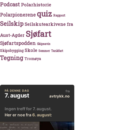
Podcast
Polarhistorie
quiz
Polarpionerene
Rapport
Seilskip
Seilskutearkivene fra
Sjøfart
Aust-Agder
Sjøfartspodden
Skipsavis
Skole
Skipsbygging
Sommer
Tankfart
Tegning
Tromøya