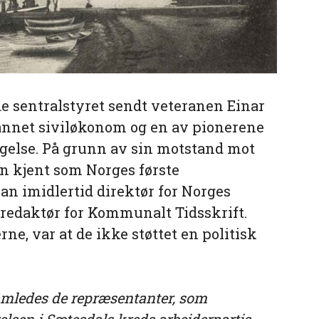
e sentralstyret sendt veteranen Einar
tdannet siviløkonom og en av pionerene
gelse. På grunn av sin motstand mot
an kjent som Norges første
han imidlertid direktør for Norges
redaktør for Kommunalt Tidsskrift.
rne, var at de ikke støttet en politisk
samledes de repræsentanter, som
relsen i Sætesdals kreds arbeiderpartis