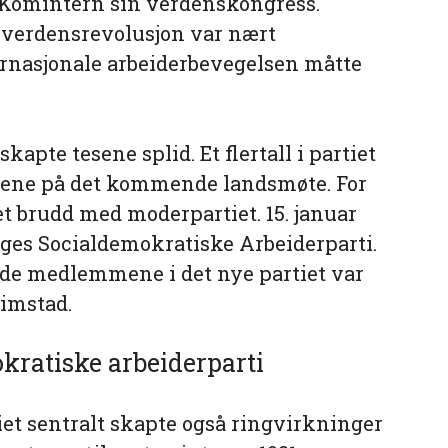
Komintern sin verdenskongress.
 verdensrevolusjon var nært
ernasjonale arbeiderbevegelsen måtte
skapte tesene splid. Et flertall i partiet
esene på det kommende landsmøte. For
et brudd med moderpartiet. 15. januar
orges Socialdemokratiske Arbeiderparti.
de medlemmene i det nye partiet var
rimstad.
kratiske arbeiderparti
iet sentralt skapte også ringvirkninger