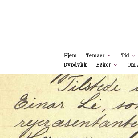
Hopp
til
innhold
Hjem
Temaer
Tid
Dypdykk
Bøker
Om 