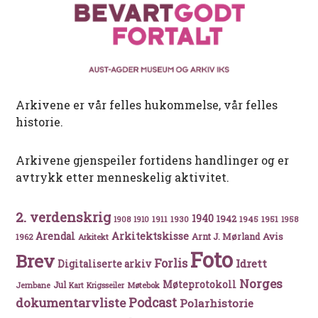
Arkivene er vår felles hukommelse, vår felles
historie.
Arkivene gjenspeiler fortidens handlinger og er
avtrykk etter menneskelig aktivitet.
2. verdenskrig
1940
1942
1911
1930
1945
1951
1908
1910
1958
Arkitektskisse
Arendal
Avis
Arnt J. Mørland
1962
Arkitekt
Foto
Brev
Forlis
Idrett
Digitaliserte arkiv
Norges
Møteprotokoll
Jul
Møtebok
Jernbane
Kart
Krigsseiler
Podcast
dokumentarvliste
Polarhistorie