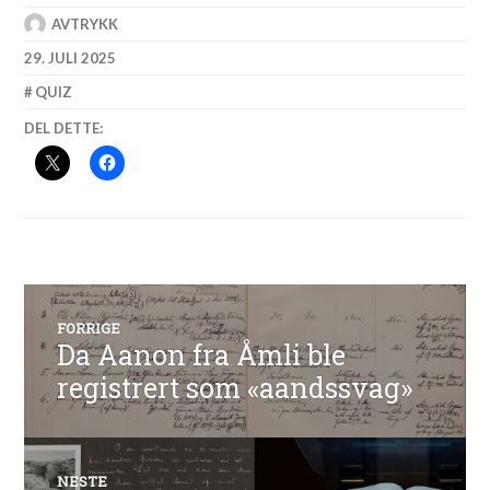
AVTRYKK
29. JULI 2025
QUIZ
DEL DETTE:
Innleggsnavigasjon
FORRIGE
Da Aanon fra Åmli ble
Forrige
innlegg:
registrert som «aandssvag»
NESTE