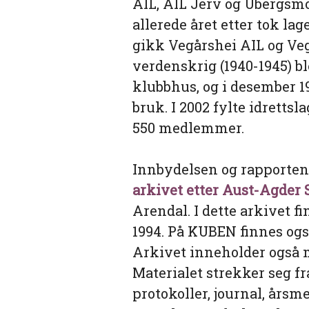
AIL, AIL Jerv og Ubergsm
allerede året etter tok lag
gikk Vegårshei AIL og Veg
verdenskrig (1940-1945) bl
klubbhus, og i desember 1
bruk. I 2002 fylte idrettsl
550 medlemmer.
Innbydelsen og rapporten 
arkivet etter Aust-Agder 
Arendal. I dette arkivet f
1994. På KUBEN finnes og
Arkivet inneholder også m
Materialet strekker seg fra
protokoller, journal, årsm