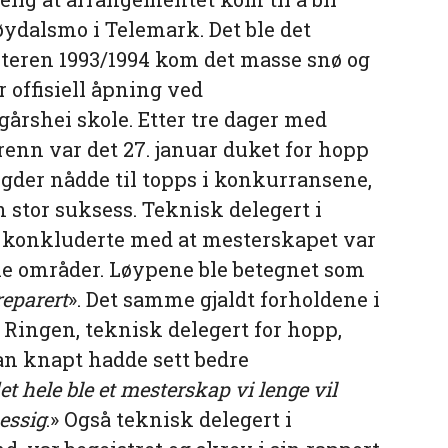
Høydalsmo i Telemark. Det ble det
nteren 1993/1994 kom det masse snø og
r offisiell åpning ved
rshei skole. Etter tre dager med
enn var det 27. januar duket for hopp
gder nådde til topps i konkurransene,
stor suksess. Teknisk delegert i
 konkluderte med at mesterskapet var
le områder. Løypene ble betegnet som
reparert
». Det samme gjaldt forholdene i
Ringen, teknisk delegert for hopp,
han knapt hadde sett bedre
det hele ble et mesterskap vi lenge vil
essig
.» Også teknisk delegert i