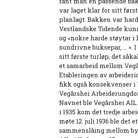
fant man en passende bak
var laget klar for sitt fø
planlagt. Bakken var hard 
Vestlandske Tidende kunn
og «nokre harde støytar i 
sundrivne buksepar, … ». I
sitt første turløp, det så
et samarbeid mellom Vegår
Etableringen av arbeideri
fikk også konsekvenser i V
Vegårshei Arbeiderungdoms
Navnet ble Vegårshei AIL.
i 1935 kom det tredje arbe
møte 12. juli 1936 ble det 
sammenslåing mellom bygd