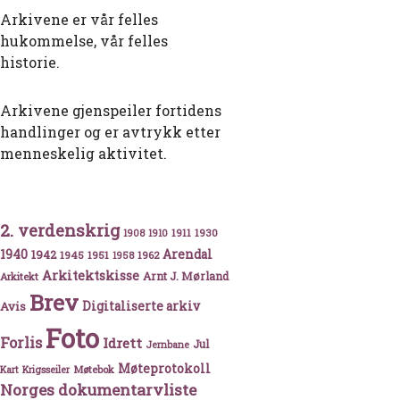
Arkivene er vår felles
hukommelse, vår felles
historie.
Arkivene gjenspeiler fortidens
handlinger og er avtrykk etter
menneskelig aktivitet.
2. verdenskrig
1911
1930
1908
1910
1940
1942
Arendal
1945
1951
1962
1958
Arkitektskisse
Arnt J. Mørland
Arkitekt
Brev
Avis
Digitaliserte arkiv
Foto
Forlis
Idrett
Jul
Jernbane
Møteprotokoll
Møtebok
Kart
Krigsseiler
Norges dokumentarvliste