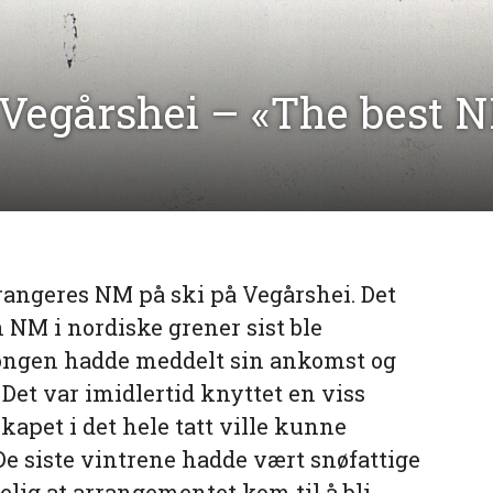
Vegårshei – «The best 
rrangeres NM på ski på Vegårshei. Det
n NM i nordiske grener sist ble
Kongen hadde meddelt sin ankomst og
Det var imidlertid knyttet en viss
apet i det hele tatt ville kunne
De siste vintrene hadde vært snøfattige
elig at arrangementet kom til å bli