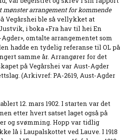
, var begeistret og skrev i sin rapport
t mønster arrangement for kommende
å Vegårshei ble så vellykket at
Justvik, i boka «Fra hav til hei En
st-Agder», omtalte arrangementet som
en hadde en tydelig referanse til OL på
ngert samme år. Arrangører for det
kapet på Vegårshei var Aust-Agder
ttslag. (Arkivref: PA-2619, Aust-Agder
ablert 12. mars 1902. I starten var det
en etter hvert satset laget også på
ter og svømming. Hopp var tidlig
kke lå i Laupalskottet ved Lauve. I 1918