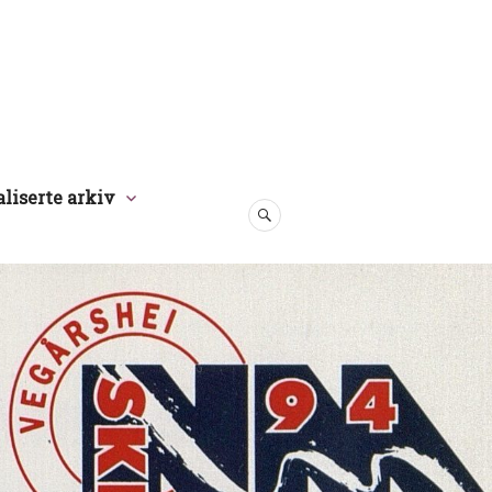
aliserte arkiv
SØK