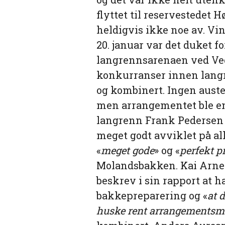
flyttet til reservestedet 
heldigvis ikke noe av. Vi
20. januar var det duket fo
langrennsarenaen ved Vegå
konkurranser innen langr
og kombinert. Ingen auste
men arrangementet ble en 
langrenn Frank Pedersen
meget godt avviklet på al
«
meget gode
» og «
perfekt p
Molandsbakken. Kai Arne 
beskrev i sin rapport at 
bakkepreparering og «
at 
huske rent arrangementsm