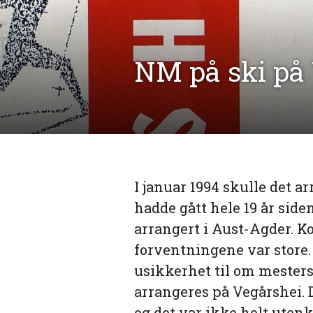
NM på ski på 
I januar 1994 skulle det a
hadde gått hele 19 år side
arrangert i Aust-Agder. 
forventningene var store. 
usikkerhet til om mestersk
arrangeres på Vegårshei. 
og det var ikke helt utenk