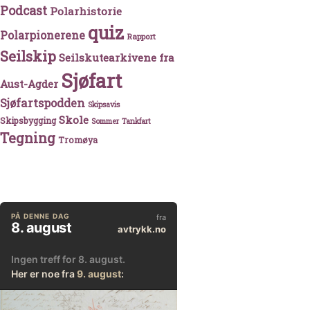
Podcast
Polarhistorie
quiz
Polarpionerene
Rapport
Seilskip
Seilskutearkivene fra
Sjøfart
Aust-Agder
Sjøfartspodden
Skipsavis
Skole
Skipsbygging
Sommer
Tankfart
Tegning
Tromøya