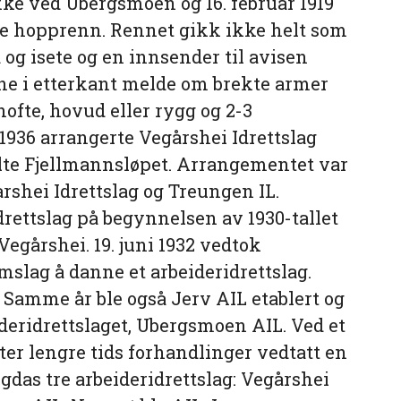
ke ved Ubergsmoen og 16. februar 1919
rste hopprenn. Rennet gikk ikke helt som
og isete og en innsender til avisen
e i etterkant melde om brekte armer
hofte, hovud eller rygg og 2-3
 1936 arrangerte Vegårshei Idrettslag
kalte Fjellmannsløpet. Arrangementet var
shei Idrettslag og Treungen IL.
drettslag på begynnelsen av 1930-tallet
egårshei. 19. juni 1932 vedtok
lag å danne et arbeideridrettslag.
 Samme år ble også Jerv AIL etablert og
ideridrettslaget, Ubergsmoen AIL. Ved et
etter lengre tids forhandlinger vedtatt en
as tre arbeideridrettslag: Vegårshei