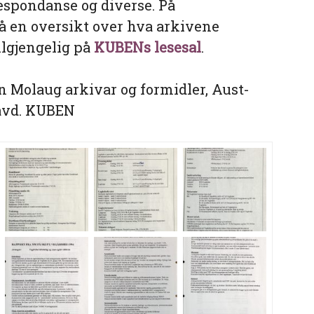
espondanse og diverse. På
å en oversikt over hva arkivene
ilgjengelig på
KUBENs lesesal
.
n Molaug arkivar og formidler, Aust-
avd. KUBEN