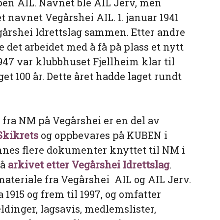
oen AIL. Navnet ble AIL Jerv, men
et navnet Vegårshei AIL. 1. januar 1941
årshei Idrettslag sammen. Etter andre
e det arbeidet med å få på plass et nytt
947 var klubbhuset Fjellheim klar til
aget 100 år. Dette året hadde laget rundt
fra NM på Vegårshei er en del av
Skikrets
og oppbevares på KUBEN i
innes flere dokumenter knyttet til NM i
så
arkivet etter Vegårshei Idrettslag
.
ateriale fra Vegårshei AIL og AIL Jerv.
 1915 og frem til 1997, og omfatter
eldinger, lagsavis, medlemslister,