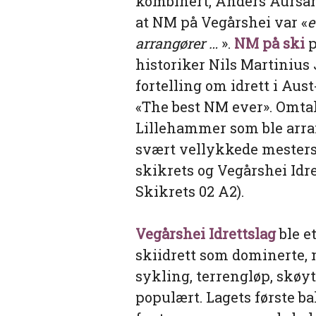
kombinert, Anders Aursand
at NM på Vegårshei var «
e
arrangører …
».
NM på ski
p
historiker Nils Martinius 
fortelling om idrett i Au
«The best NM ever». Omtal
Lillehammer som ble arra
svært vellykkede mesters
skikrets og Vegårshei Idre
Skikrets 02 A2).
Vegårshei Idrettslag
ble et
skiidrett som dominerte, m
sykling, terrengløp, skøy
populært. Lagets første ba