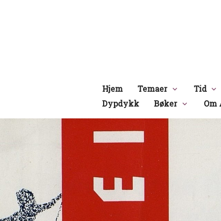
Hopp
til
innhold
Hjem
Temaer
Tid
Dypdykk
Bøker
Om 