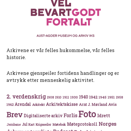
Arkivene er vår felles hukommelse, vår felles
historie.
Arkivene gjenspeiler fortidens handlinger og er
avtrykk etter menneskelig aktivitet.
2. verdenskrig
1940
1942
1911
1930
1945
1951
1908
1910
1958
Arkitektskisse
Arendal
Avis
Arnt J. Mørland
1962
Arkitekt
Foto
Brev
Forlis
Idrett
Digitaliserte arkiv
Norges
Møteprotokoll
Jul
Møtebok
Jernbane
Kart
Krigsseiler