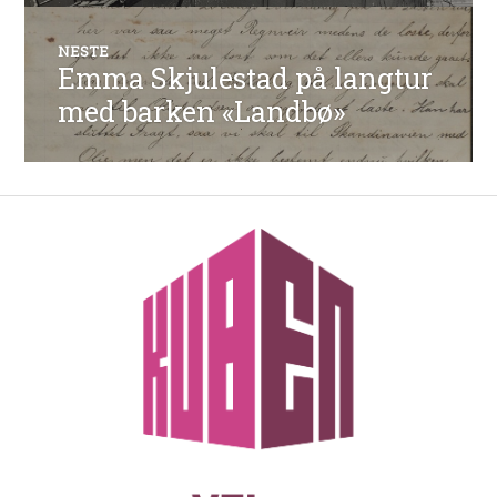
NESTE
Emma Skjulestad på langtur
Neste
innlegg:
med barken «Landbø»