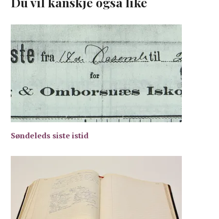
Du vil kanskje også like
Søndeleds siste istid