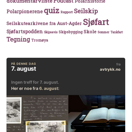
Podcast
dokumentarvliste
Polarhistorie
quiz
Seilskip
Polarpionerene
Rapport
Sjøfart
Seilskutearkivene fra Aust-Agder
Sjøfartspodden
Skole
Skipsbygging
Skipsavis
Sommer
Tankfart
Tegning
Tromøya