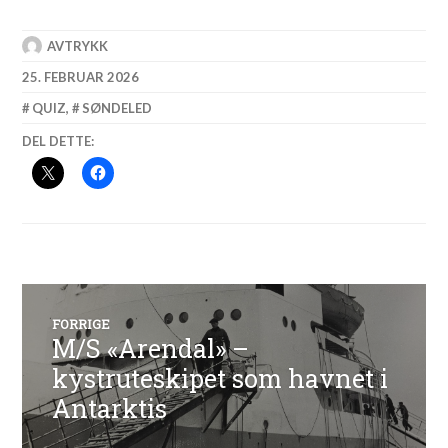
AVTRYKK
25. FEBRUAR 2026
QUIZ
,
SØNDELED
DEL DETTE:
Innleggsnavigasjon
FORRIGE
M/S «Arendal» –
Forrige
innlegg:
kystruteskipet som havnet i
Antarktis