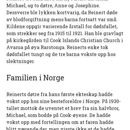
Michael, og to døtre, Anne og Josephine.
Dessverre ble lykken kortvarig, da Reinert døde
av blodforgiftning mens barna fortsatt var små.
Kildene oppgir varierende årstall for dødsfallet,
som strekker seg fra 1915 til 1921. Han ble gravlagt
på kirkegården til Cook Islands Christian Church i
Avarua på øya Rarotonga. Reinerts enke tok
dødsfallet tungt og de tre barna vokste opp hos
slektninger.
Familien i Norge
Reinerts døtre fra hans første ekteskap hadde
vokst opp hos sine besteforeldre i Norge. På 1930-
tallet mottok de uventet et brev fra sin halvbror,
Michael, som bodde på Cook-øyene. De hadde
vokst opp med fortellingen om at faren hadde
blitt værende der, men visste ikke at de hadde