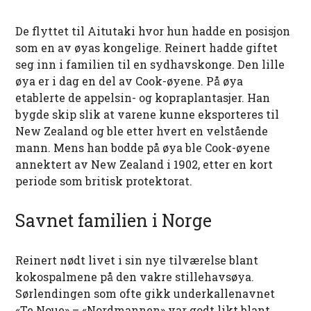
De flyttet til Aitutaki hvor hun hadde en posisjon
som en av øyas kongelige. Reinert hadde giftet
seg inn i familien til en sydhavskonge. Den lille
øya er i dag en del av Cook-øyene. På øya
etablerte de appelsin- og kopraplantasjer. Han
bygde skip slik at varene kunne eksporteres til
New Zealand og ble etter hvert en velstående
mann. Mens han bodde på øya ble Cook-øyene
annektert av New Zealand i 1902, etter en kort
periode som britisk protektorat.
Savnet familien i Norge
Reinert nødt livet i sin nye tilværelse blant
kokospalmene på den vakre stillehavsøya.
Sørlendingen som ofte gikk underkallenavnet
«Te Noue» – «Nordmannen» var godt likt blant