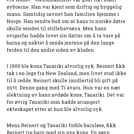
øyboerne. Han var kjent som driftig og hyggelig
mann. Samtidig savnet han familien hjemme i
Norge. Han sendte bud om at hans to norske døtre
skulle sendes til stillehavsøya. Men hans
svigerfar hadde lovet sin datter om å ta vare på
barna og nektet å sende jentene på den lange
ferden til den andre siden av kloden.
I 1909 ble kona Tauariki alvorlig syk. Reinert fikk
tak i en lege fra New Zealand, men livet stod ikke
til å redde. Reinert skulle imidlertid bli gift på
nytt. Denne gang med Ti`avaru. Hun var en nær
slektning av hans avdøde kone, Tauariki. Det var
for øvrig Tauariki som hadde arrangert
ekteskapet etter at hun ble alvorlig syk.
Mens Reinert og Tauariki forble barnløse, fikk
Reinert tre barn med sin nye kone. En sønn,