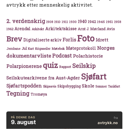
avtrykk etter menneskelig aktivitet.
2. verdenskrig
1940
1942
1911
1930
1945
1951
1908
1910
1958
Arkitektskisse
Arendal
Avis
Arnt J. Mørland
1962
Arkitekt
Foto
Brev
Forlis
Idrett
Digitaliserte arkiv
Norges
Møteprotokoll
Jul
Møtebok
Jernbane
Kart
Krigsseiler
Podcast
dokumentarvliste
Polarhistorie
quiz
Seilskip
Polarpionerene
Rapport
Sjøfart
Seilskutearkivene fra Aust-Agder
Sjøfartspodden
Skole
Skipsbygging
Skipsavis
Sommer
Tankfart
Tegning
Tromøya