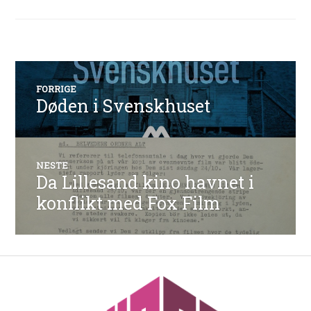
Innleggsnavigasjon
FORRIGE
Døden i Svenskhuset
Forrige
innlegg:
NESTE
Da Lillesand kino havnet i
Neste
innlegg:
konflikt med Fox Film