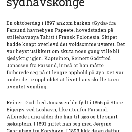
sydhavskonge
En oktoberdag i 1897 ankom barken «Gyda» fra
Farsund havnebyen Papeete, hovedstaden på
stillehavsøya Tahiti i Fransk Polonesia. Skipet
hadde knapt overlevd det voldsomme uværet. Det
var høyst usikkert om skuta noen gang ville bli
sjødyktig igjen. Kapteinen, Reinert Godtfred
Jonassen fra Farsund, innså at han måtte
forberede seg på et lengre opphold på øya. Det var
under dette oppholdet at livet hans skulle ta en
uventet vending.
Reinert Godtfred Jonassen ble født i 1866 på Store
Eigerøy ved Loshavn, like utenfor Farsund.
Allerede i ung alder dro han til sjøs og ble snart
sjøkaptein. I 1891 giftet han seg med Jørgine
Gabrielsen fra Korshavn. I 1893 fikk de en datter,