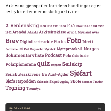
Arkivene gjenspeiler fortidens handlinger og er
avtrykk etter menneskelig aktivitet.
2. verdenskrig
1940
1942
1911
1930
1945
1951
1908
1910
1958
Arkitektskisse
Arendal
Avis
Arnt J. Mørland
1962
Arkitekt
Foto
Brev
Forlis
Idrett
Digitaliserte arkiv
Norges
Møteprotokoll
Jul
Møtebok
Jernbane
Kart
Krigsseiler
Podcast
dokumentarvliste
Polarhistorie
quiz
Seilskip
Polarpionerene
Rapport
Sjøfart
Seilskutearkivene fra Aust-Agder
Sjøfartspodden
Skole
Skipsbygging
Skipsavis
Sommer
Tankfart
Tegning
Tromøya