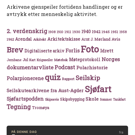
Arkivene gjenspeiler fortidens handlinger og er
avtrykk etter menneskelig aktivitet.
2. verdenskrig
1940
1942
1911
1930
1945
1951
1908
1910
1958
Arkitektskisse
Arendal
Avis
Arnt J. Mørland
1962
Arkitekt
Foto
Brev
Forlis
Idrett
Digitaliserte arkiv
Norges
Møteprotokoll
Jul
Møtebok
Jernbane
Kart
Krigsseiler
Podcast
dokumentarvliste
Polarhistorie
quiz
Seilskip
Polarpionerene
Rapport
Sjøfart
Seilskutearkivene fra Aust-Agder
Sjøfartspodden
Skole
Skipsbygging
Skipsavis
Sommer
Tankfart
Tegning
Tromøya