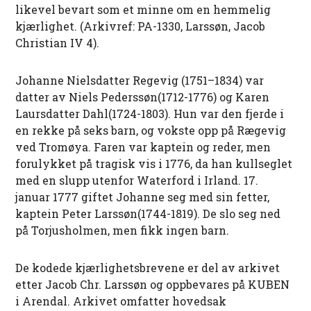
likevel bevart som et minne om en hemmelig
kjærlighet. (Arkivref: PA-1330, Larssøn, Jacob
Christian IV 4).
Johanne Nielsdatter Regevig (1751–1834) var
datter av Niels Pederssøn(1712-1776) og Karen
Laursdatter Dahl(1724-1803). Hun var den fjerde i
en rekke på seks barn, og vokste opp på Rægevig
ved Tromøya. Faren var kaptein og reder, men
forulykket på tragisk vis i 1776, da han kullseglet
med en slupp utenfor Waterford i Irland. 17.
januar 1777 giftet Johanne seg med sin fetter,
kaptein Peter Larssøn(1744-1819). De slo seg ned
på Torjusholmen, men fikk ingen barn.
De kodede kjærlighetsbrevene er del av arkivet
etter Jacob Chr. Larssøn og oppbevares på KUBEN
i Arendal. Arkivet omfatter hovedsak