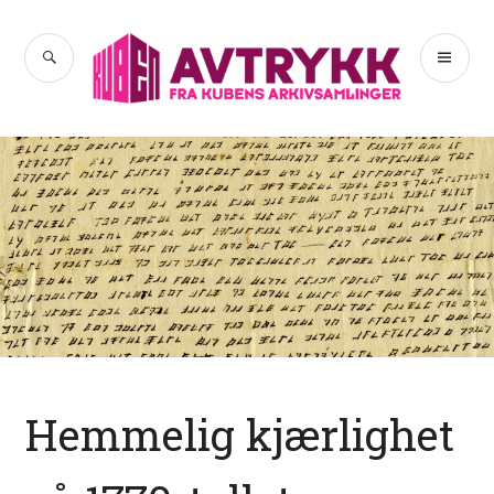
Hopp
til
SØK
PR
Avtrykk
innhold
ME
Hemmelig kjærlighet