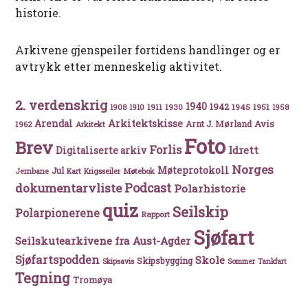
historie.
Arkivene gjenspeiler fortidens handlinger og er
avtrykk etter menneskelig aktivitet.
2. verdenskrig
1940
1942
1911
1930
1945
1951
1908
1910
1958
Arkitektskisse
Arendal
Avis
Arnt J. Mørland
1962
Arkitekt
Foto
Brev
Forlis
Idrett
Digitaliserte arkiv
Norges
Møteprotokoll
Jul
Møtebok
Jernbane
Kart
Krigsseiler
Podcast
dokumentarvliste
Polarhistorie
quiz
Seilskip
Polarpionerene
Rapport
Sjøfart
Seilskutearkivene fra Aust-Agder
Sjøfartspodden
Skole
Skipsbygging
Skipsavis
Sommer
Tankfart
Tegning
Tromøya