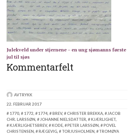
Julekveld under stjernene – en ung sjømanns første
jul til sjøs
Kommentarfelt
AVTRYKK
22. FEBRUAR 2017
1770
,
1772
,
1774
,
BREV
,
CHRISTER BREKKA
,
JACOB
CHR. LARSSØN
,
JOHANNE NIELSDATTER
,
KJÆRLIGHET
,
KJÆRLIGHETSBREV
,
KODE
,
PETER LARSSØN
,
POVEL
CHRISTENSEN
,
RÆGEVIG
,
TORJUSHOLMEN
,
TROMØYA