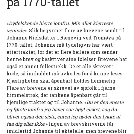
på 1770-tallet
«
Dydelskende hierte iomfru. Min aller kierreste
veninde
». Slik begynner flere av brevene sendt til
Johanne Nielsdatter i Rægevig ved Tromøya på
1770-tallet. Johanne må tydeligvis har vært
ettertraktet, for det er flere beilere som sender
henne brev og beskriver sine følelser. Brevene har
også et annet fellestrekk. De er alle skrevet i
kode, så innholdet må avkodes for å kunne leses.
Kjærligheten skal åpenbart holdes hemmelig.
Flere av brevene er skrevet av sjøfolk i fjerne
himmelstrøk, der tankene åpenbart går til
hjemlige trakter og til Johanne. «
Du er den eneste
og første iomfru jeg haver saa høyt elsket, aag du
bliver ogsaa den siste, enten ieg nyder den lykke at
faa dig eller ikke
.» Ingen av brevskriverne får
imidlertid Johanne til ektefelle, men brevene blir