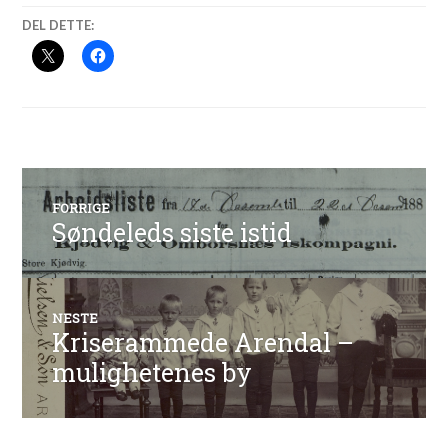
DEL DETTE:
Innleggsnavigasjon
FORRIGE
Søndeleds siste istid
Forrige
innlegg:
NESTE
Kriserammede Arendal –
Neste
innlegg:
mulighetenes by