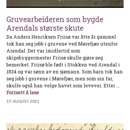
Gruvearbeideren som bygde
Arendals største skute
Da Anders Henriksen Friisø var åtte år gammel
tok han seg jobb i gruvene ved Mørefjær utenfor
Arendal. Det var imidlertid som
skipsbyggermester Friisø skulle gjøre seg
bemerket. Friisø ble født i Stokken ved Arendal i
1834 og var sønn av en sjømann. Som barn tok han
seg jobb i gruvene i Mørefjær, men som sin far,
skulle også han velge havet som levevei. Etter …
Gruvearbeideren som bygde Arendals s
Fortsett å lese
17. AUGUST 2021