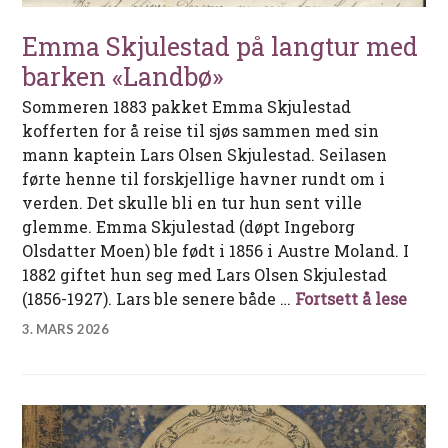
Emma Skjulestad på langtur med
barken «Landbø»
Sommeren 1883 pakket Emma Skjulestad
kofferten for å reise til sjøs sammen med sin
mann kaptein Lars Olsen Skjulestad. Seilasen
førte henne til forskjellige havner rundt om i
verden. Det skulle bli en tur hun sent ville
glemme. Emma Skjulestad (døpt Ingeborg
Olsdatter Moen) ble født i 1856 i Austre Moland. I
1882 giftet hun seg med Lars Olsen Skjulestad
Emma
(1856-1927). Lars ble senere både …
Fortsett å lese
3. MARS 2026