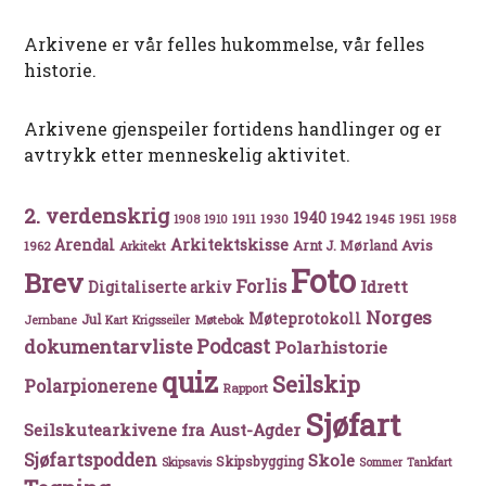
Arkivene er vår felles hukommelse, vår felles
historie.
Arkivene gjenspeiler fortidens handlinger og er
avtrykk etter menneskelig aktivitet.
2. verdenskrig
1940
1942
1911
1930
1945
1951
1908
1910
1958
Arkitektskisse
Arendal
Avis
Arnt J. Mørland
1962
Arkitekt
Foto
Brev
Forlis
Idrett
Digitaliserte arkiv
Norges
Møteprotokoll
Jul
Møtebok
Jernbane
Kart
Krigsseiler
Podcast
dokumentarvliste
Polarhistorie
quiz
Seilskip
Polarpionerene
Rapport
Sjøfart
Seilskutearkivene fra Aust-Agder
Sjøfartspodden
Skole
Skipsbygging
Skipsavis
Sommer
Tankfart