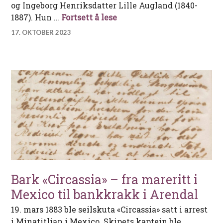
og Ingeborg Henriksdatter Lille Augland (1840-
Helene Ugland – fra småbruk
1887). Hun …
Fortsett å lese
17. OKTOBER 2023
Bark «Circassia» – fra mareritt i
Mexico til bankkrakk i Arendal
19. mars 1883 ble seilskuta «Circassia» satt i arrest
i Minatitlian i Mexico. Skipets kaptein ble