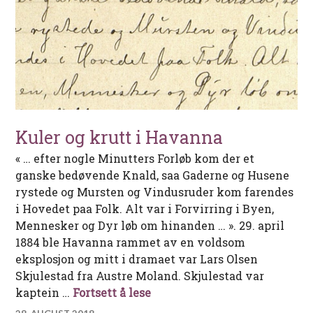
Kuler og krutt i Havanna
« … efter nogle Minutters Forløb kom der et
ganske bedøvende Knald, saa Gaderne og Husene
rystede og Mursten og Vindusruder kom farendes
i Hovedet paa Folk. Alt var i Forvirring i Byen,
Mennesker og Dyr løb om hinanden … ». 29. april
1884 ble Havanna rammet av en voldsom
eksplosjon og mitt i dramaet var Lars Olsen
Skjulestad fra Austre Moland. Skjulestad var
Kuler og krutt i Havanna
kaptein …
Fortsett å lese