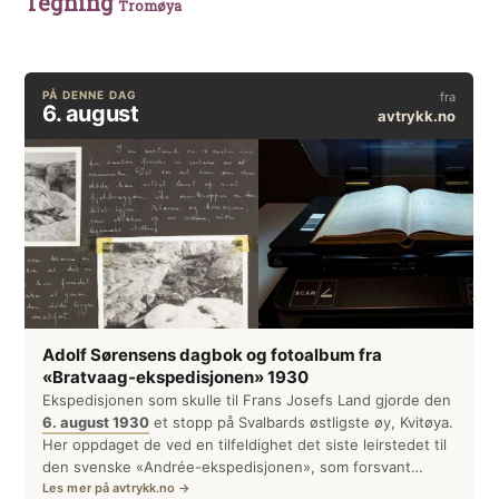
Tegning
Tromøya