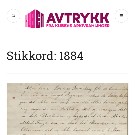
Hopp
til
SØK
PR
Avtrykk
innhold
ME
Stikkord:
1884