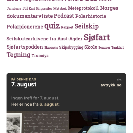
Norges
Møteprotokoll
Jul
Møtebok
Jernbane
Kart
Krigsseiler
Podcast
dokumentarvliste
Polarhistorie
quiz
Seilskip
Polarpionerene
Rapport
Sjøfart
Seilskutearkivene fra Aust-Agder
Sjøfartspodden
Skole
Skipsbygging
Skipsavis
Sommer
Tankfart
Tegning
Tromøya