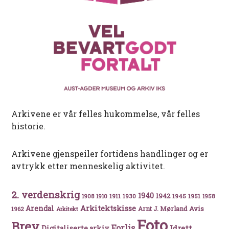
Arkivene er vår felles hukommelse, vår felles
historie.
Arkivene gjenspeiler fortidens handlinger og er
avtrykk etter menneskelig aktivitet.
2. verdenskrig
1940
1942
1911
1930
1945
1951
1908
1910
1958
Arkitektskisse
Arendal
Avis
Arnt J. Mørland
1962
Arkitekt
Foto
Brev
Forlis
Idrett
Digitaliserte arkiv