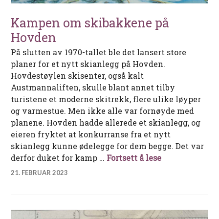
Kampen om skibakkene på
Hovden
På slutten av 1970-tallet ble det lansert store
planer for et nytt skianlegg på Hovden.
Hovdestøylen skisenter, også kalt
Austmannaliften, skulle blant annet tilby
turistene et moderne skitrekk, flere ulike løyper
og varmestue. Men ikke alle var fornøyde med
planene. Hovden hadde allerede et skianlegg, og
eieren fryktet at konkurranse fra et nytt
skianlegg kunne ødelegge for dem begge. Det var
Kampen om sk
derfor duket for kamp …
Fortsett å lese
21. FEBRUAR 2023