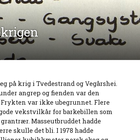
ekrigen
seg på krig i Tvedestrand og Vegårshei.
nder angrep og fienden var den
 Frykten var ikke ubegrunnet. Flere
 gode vekstvilkår for barkebillen som
e grantrær. Masseutbruddet hadde
erre skulle det bli. I 1978 hadde
millioner kubikkmeter norsk skog og