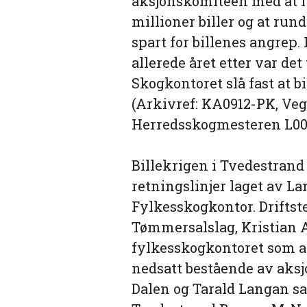
aksjonskomiteen med at f
millioner biller og at run
spart for billenes angrep.
allerede året etter var det
Skogkontoret slå fast at b
(Arkivref: KA0912-PK, Ve
Herredsskogmesteren L002
Billekrigen i Tvedestrand 
retningslinjer laget av 
Fylkesskogkontor. Driftst
Tømmersalslag, Kristian A.
fylkesskogkontoret som ak
nedsatt bestående av aks
Dalen og Tarald Langan s