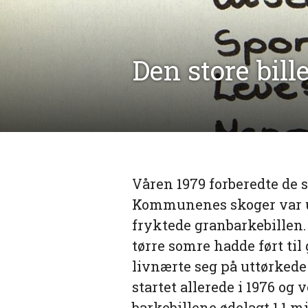
Den store bill
Våren 1979 forberedte de 
Kommunenes skoger var u
fryktede granbarkebillen.
tørre somre hadde ført til
livnærte seg på uttørked
startet allerede i 1976 og v
barkebillene ødelagt 1,1 