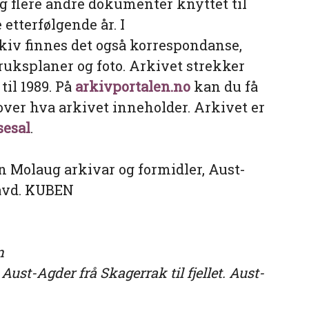
og flere andre dokumenter knyttet til
 etterfølgende år. I
iv finnes det også korrespondanse,
ruksplaner og foto. Arkivet strekker
til 1989. På
arkivportalen.no
kan du få
over hva arkivet inneholder. Arkivet er
sesal
.
n Molaug arkivar og formidler, Aust-
avd. KUBEN
n
ust-Agder frå Skagerrak til fjellet. Aust-