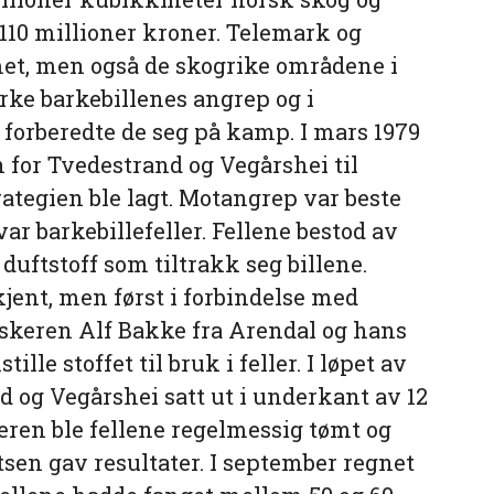
 110 millioner kroner. Telemark og
met, men også de skogrike områdene i
ke barkebillenes angrep og i
forberedte de seg på kamp. I mars 1979
for Tvedestrand og Vegårshei til
ategien ble lagt. Motangrep var beste
r barkebillefeller. Fellene bestod av
duftstoff som tiltrakk seg billene.
kjent, men først i forbindelse med
rskeren Alf Bakke fra Arendal og hans
lle stoffet til bruk i feller. I løpet av
d og Vegårshei satt ut i underkant av 12
ren ble fellene regelmessig tømt og
tsen gav resultater. I september regnet