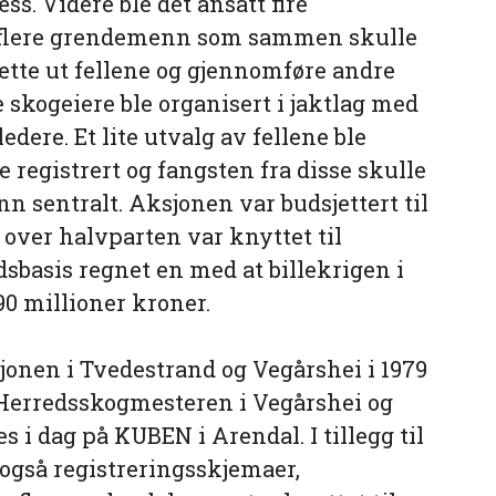
s. Videre ble det ansatt fire
t flere grendemenn som sammen skulle
ette ut fellene og gjennomføre andre
e skogeiere ble organisert i jaktlag med
ere. Et lite utvalg av fellene ble
le registrert og fangsten fra disse skulle
n sentralt. Aksjonen var budsjettert til
 over halvparten var knyttet til
dsbasis regnet en med at billekrigen i
90 millioner kroner.
onen i Tvedestrand og Vegårshei i 1979
r Herredsskogmesteren i Vegårshei og
 i dag på KUBEN i Arendal. I tillegg til
også registreringsskjemaer,