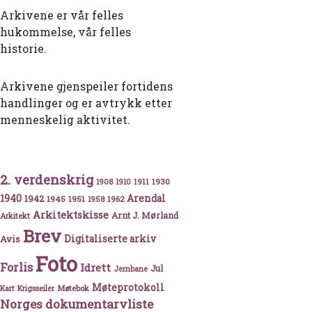
Arkivene er vår felles
hukommelse, vår felles
historie.
Arkivene gjenspeiler fortidens
handlinger og er avtrykk etter
menneskelig aktivitet.
2. verdenskrig
1911
1930
1908
1910
1940
1942
Arendal
1945
1951
1962
1958
Arkitektskisse
Arnt J. Mørland
Arkitekt
Brev
Avis
Digitaliserte arkiv
Foto
Forlis
Idrett
Jul
Jernbane
Møteprotokoll
Møtebok
Kart
Krigsseiler
Norges dokumentarvliste