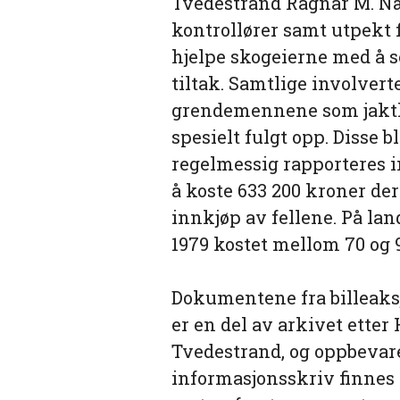
Tvedestrand Ragnar M. Næs
kontrollører samt utpek
hjelpe skogeierne med å s
tiltak. Samtlige involvert
grendemennene som jaktled
spesielt fulgt opp. Disse b
regelmessig rapporteres in
å koste 633 200 kroner der
innkjøp av fellene. På lan
1979 kostet mellom 70 og 
Dokumentene fra billeaksj
er en del av arkivet ette
Tvedestrand, og oppbevares
informasjonsskriv finnes 