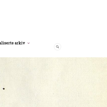
aliserte arkiv
SØK