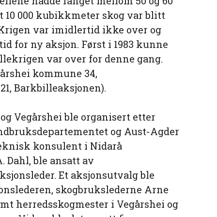
ellene hadde fanget mellom 50 og 60
dt 10 000 kubikkmeter skog var blitt
 Krigen var imidlertid ikke over og
 tid for ny aksjon. Først i 1983 kunne
illekrigen var over for denne gang.
gårshei kommune 34,
1, Barkbilleaksjonen).
og Vegårshei ble organisert etter
Landbruksdepartementet og Aust-Agder
eknisk konsulent i Nidarå
 Dahl, ble ansatt av
sjonsleder. Et aksjonsutvalg ble
jonslederen, skogbrukslederne Arne
amt herredsskogmester i Vegårshei og