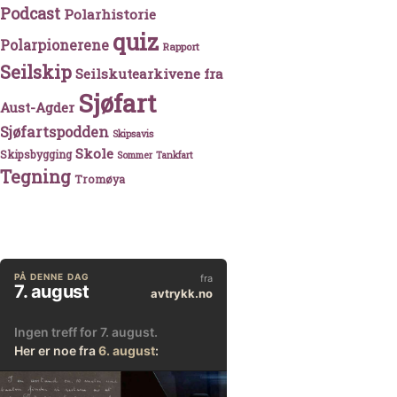
Podcast
Polarhistorie
quiz
Polarpionerene
Rapport
Seilskip
Seilskutearkivene fra
Sjøfart
Aust-Agder
Sjøfartspodden
Skipsavis
Skole
Skipsbygging
Sommer
Tankfart
Tegning
Tromøya