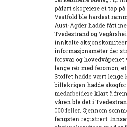
påført skogeiere et tap på
Vestfold ble hardest ram
Aust-Agder hadde fått mer
Tvedestrand og Vegårshei 
innkalte aksjonskomiteen 
informasjonsmøter der str
forsvar og hovedvåpenet va
lange rør med feromon, et 
Stoffet hadde vært lenge 
billekrigen hadde skogfo
medarbeidere klart å fremsti
våren ble det i Tvedestran
000 feller. Gjennom somme
fangsten registrert. Innsa