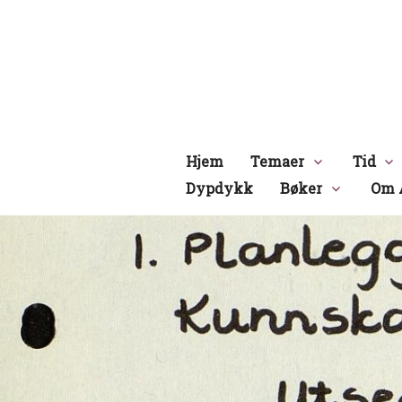
Hopp
til
innhold
Hjem
Temaer
Tid
Dypdykk
Bøker
Om 