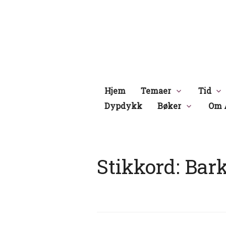
Hopp
til
innhold
Hjem
Temaer
Tid
Dypdykk
Bøker
Om 
Stikkord:
Bark