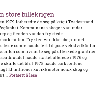
n store billekrigen
en 1979 forberedte de seg på krig i Tvedestrand
Vegårshei. Kommunenes skoger var under
rep og fienden var den fryktede
nbarkebillen. Frykten var ikke ubegrunnet.
re tørre somre hadde ført til gode vekstvilkår for
kebillen som livnærte seg på uttørkede grantrær.
seutbruddet hadde startet allerede i 1976 og
e skulle det bli. I 1978 hadde barkebillene
lagt 1,1 millioner kubikkmeter norsk skog og
Den store billekrigen
ørt …
Fortsett å lese