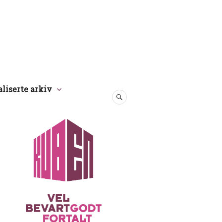
aliserte arkiv
SØK