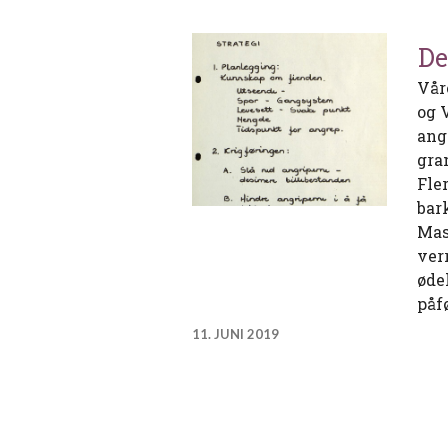
De
Vår
og 
ang
gra
Fle
bar
Mas
verr
øde
påf
11. JUNI 2019