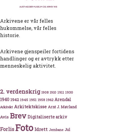
Arkivene er vår felles
hukommelse, vår felles
historie.
Arkivene gjenspeiler fortidens
handlinger og er avtrykk etter
menneskelig aktivitet.
2. verdenskrig
1911
1930
1908
1910
1940
1942
Arendal
1945
1951
1962
1958
Arkitektskisse
Arnt J. Mørland
Arkitekt
Brev
Avis
Digitaliserte arkiv
Foto
Forlis
Idrett
Jul
Jernbane