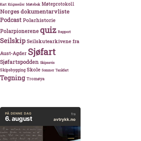
Møteprotokoll
Møtebok
Kart
Krigsseiler
Norges dokumentarvliste
Podcast
Polarhistorie
quiz
Polarpionerene
Rapport
Seilskip
Seilskutearkivene fra
Sjøfart
Aust-Agder
Sjøfartspodden
Skipsavis
Skole
Skipsbygging
Sommer
Tankfart
Tegning
Tromøya