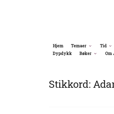
Hopp
til
innhold
Hjem
Temaer
Tid
Dypdykk
Bøker
Om 
Stikkord:
Ada