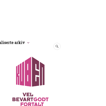
aliserte arkiv
SØK