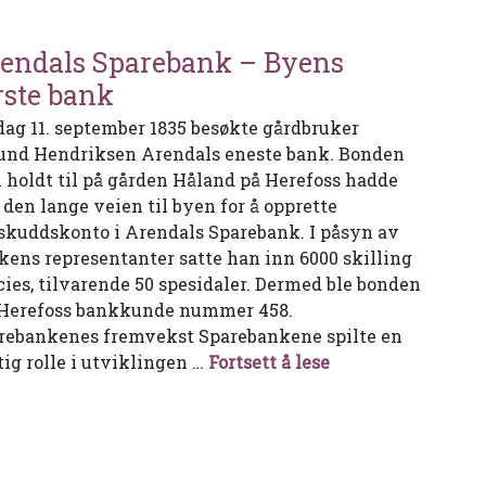
endals Sparebank – Byens
rste bank
dag 11. september 1835 besøkte gårdbruker
nd Hendriksen Arendals eneste bank. Bonden
 holdt til på gården Håland på Herefoss hadde
t den lange veien til byen for å opprette
skuddskonto i Arendals Sparebank. I påsyn av
kens representanter satte han inn 6000 skilling
cies, tilvarende 50 spesidaler. Dermed ble bonden
 Herefoss bankkunde nummer 458.
rebankenes fremvekst Sparebankene spilte en
Arendals Spareba
tig rolle i utviklingen …
Fortsett å lese