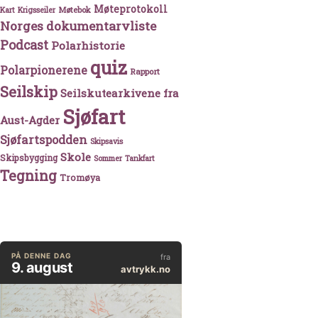
Møteprotokoll
Møtebok
Kart
Krigsseiler
Norges dokumentarvliste
Podcast
Polarhistorie
quiz
Polarpionerene
Rapport
Seilskip
Seilskutearkivene fra
Sjøfart
Aust-Agder
Sjøfartspodden
Skipsavis
Skole
Skipsbygging
Sommer
Tankfart
Tegning
Tromøya