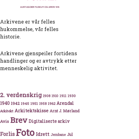
Arkivene er vår felles
hukommelse, vår felles
historie.
Arkivene gjenspeiler fortidens
handlinger og er avtrykk etter
menneskelig aktivitet.
2. verdenskrig
1911
1930
1908
1910
nk – Byens første bank
1940
1942
Arendal
1945
1951
1962
1958
Arkitektskisse
Arnt J. Mørland
Arkitekt
Brev
Avis
Digitaliserte arkiv
Foto
Forlis
Idrett
Jul
Jernbane