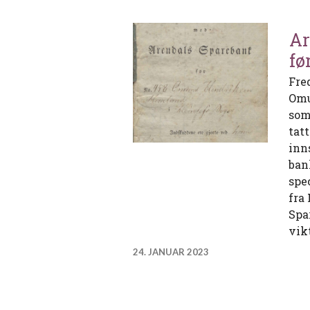
Ar
fø
Fre
Omu
som
tat
inn
ban
spe
fra
Spa
vik
24. JANUAR 2023