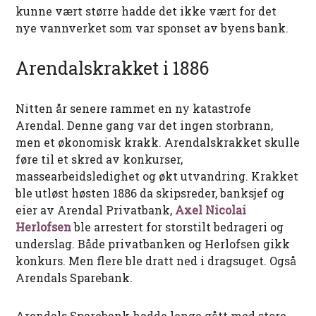
kunne vært større hadde det ikke vært for det
nye vannverket som var sponset av byens bank.
Arendalskrakket i 1886
Nitten år senere rammet en ny katastrofe
Arendal. Denne gang var det ingen storbrann,
men et økonomisk krakk. Arendalskrakket skulle
føre til et skred av konkurser,
massearbeidsledighet og økt utvandring. Krakket
ble utløst høsten 1886 da skipsreder, banksjef og
eier av Arendal Privatbank,
Axel Nicolai
Herlofsen
ble arrestert for storstilt bedrageri og
underslag. Både privatbanken og Herlofsen gikk
konkurs. Men flere ble dratt ned i dragsuget. Også
Arendals Sparebank.
Arendals Sparebank hadde lenge gått med store