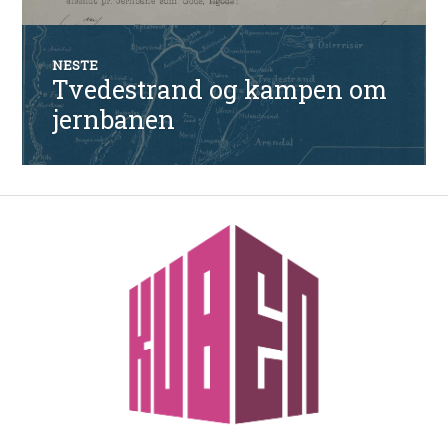
NESTE
Tvedestrand og kampen om
Neste
innlegg:
jernbanen