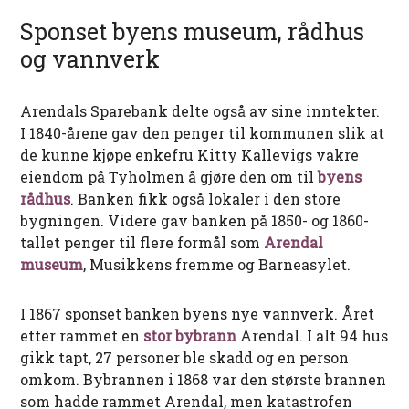
Sponset byens museum, rådhus
og vannverk
Arendals Sparebank delte også av sine inntekter.
I 1840-årene gav den penger til kommunen slik at
de kunne kjøpe enkefru Kitty Kallevigs vakre
eiendom på Tyholmen å gjøre den om til
byens
rådhus
. Banken fikk også lokaler i den store
bygningen. Videre gav banken på 1850- og 1860-
tallet penger til flere formål som
Arendal
museum
, Musikkens fremme og Barneasylet.
I 1867 sponset banken byens nye vannverk. Året
etter rammet en
stor bybrann
Arendal. I alt 94 hus
gikk tapt, 27 personer ble skadd og en person
omkom. Bybrannen i 1868 var den største brannen
som hadde rammet Arendal, men katastrofen