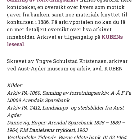
kontobøker, en oversikt over hvem som mottok
gaver fra banken, samt noe materiale knyttet til
konkursen i 1886. På arkivportalen.no kan du få
en mer detaljert oversikt over hva arkivet
inneholder. Arkivet er tilgjengelig på
KUBENs
lesesal
.
Skrevet av Yngve Schulstad Kristensen, arkivar
ved Aust-Agder museum og arkiv, avd. KUBEN
Kilder:
Arkiv PA-1060, Samling av forretningsarkiv. A-Å F Fa
L0069 Arendals Sparebank
Arkiv PA-2412, Landskaps- og stedsbilder fra Aust-
Agder
Dannevig, Birger: Arendal Sparebank 1825 – 1889 –
1964, P.M Danielsens trykkeri, 1963
Vestlandske Tidende. Byens eldste bank, 01.02.1964