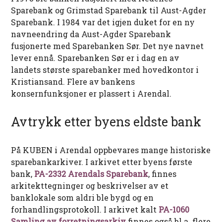
Sparebank og Grimstad Sparebank til Aust-Agder
Sparebank. I 1984 var det igjen duket for en ny
navneendring da Aust-Agder Sparebank
fusjonerte med Sparebanken Sør. Det nye navnet
lever ennå. Sparebanken Sør er i dag en av
landets største sparebanker med hovedkontor i
Kristiansand. Flere av bankens
konsernfunksjoner er plassert i Arendal.
Avtrykk etter byens eldste bank
På KUBEN i Arendal oppbevares mange historiske
sparebankarkiver. I arkivet etter byens første
bank,
PA-2332 Arendals Sparebank
, finnes
arkitekttegninger og beskrivelser av et
banklokale som aldri ble bygd og en
forhandlingsprotokoll. I arkivet kalt
PA-1060
Samling av forretningsarkiv
finnes også bl.a. flere