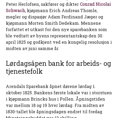
Peter Herlofsen, sakfører og dikter
Conrad Nicolai
Schwach
, kjøpmann Erich Andreas Thomle,
megler og dispasjør Adam Ferdinand Jæger og
kjøpmann Morten Smith Dedekam. Mennene
forfattet et utkast for den nye sparebanken som
ble vedtatt av byens representantskap den 30.
april 1825 og godkjent ved en kongelig resolusjon i
midten av juni samme år.
Lørdagsåpen bank for arbeids- og
tjenestefolk
Arendals Sparebank åpnet dørene lørdag 1.
oktober 1825. Bankens første lokale var i storstuen
i kjøpmann Brincks hus i Pollen. Åpningstiden
var mellom 18 og 19 hver lørdag. Fra midten av
1830-tallet ble åpningsdagen endret til fredag.
Minsteinnskuddet var 12 skilling.