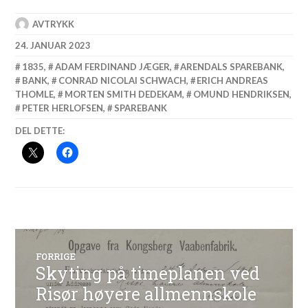
AVTRYKK
24. JANUAR 2023
1835
,
ADAM FERDINAND JÆGER
,
ARENDALS SPAREBANK
,
BANK
,
CONRAD NICOLAI SCHWACH
,
ERICH ANDREAS
THOMLE
,
MORTEN SMITH DEDEKAM
,
OMUND HENDRIKSEN
,
PETER HERLOFSEN
,
SPAREBANK
DEL DETTE:
Innleggsnavigasjon
FORRIGE
Skyting på timeplanen ved
Forrige
innlegg:
Risør høyere allmennskole