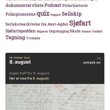
Podcast
dokumentarvliste
Polarhistorie
quiz
Seilskip
Polarpionerene
Rapport
Sjøfart
Seilskutearkivene fra Aust-Agder
Sjøfartspodden
Skole
Skipsbygging
Skipsavis
Sommer
Tankfart
Tegning
Tromøya