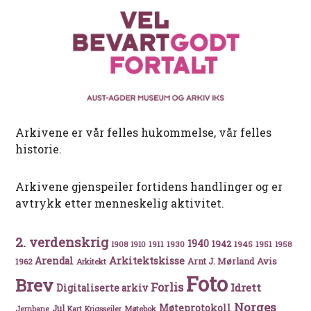
Arkivene er vår felles hukommelse, vår felles
historie.
Arkivene gjenspeiler fortidens handlinger og er
avtrykk etter menneskelig aktivitet.
2. verdenskrig
1940
1942
1911
1930
1945
1951
1908
1910
1958
Arkitektskisse
Arendal
Avis
Arnt J. Mørland
1962
Arkitekt
Foto
Brev
Forlis
Idrett
Digitaliserte arkiv
Norges
Møteprotokoll
Jul
Møtebok
Jernbane
Kart
Krigsseiler