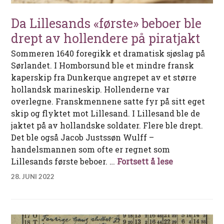
Da Lillesands «første» beboer ble
drept av hollendere på piratjakt
Sommeren 1640 foregikk et dramatisk sjøslag på
Sørlandet. I Homborsund ble et mindre fransk
kaperskip fra Dunkerque angrepet av et større
hollandsk marineskip. Hollenderne var
overlegne. Franskmennene satte fyr på sitt eget
skip og flyktet mot Lillesand. I Lillesand ble de
jaktet på av hollandske soldater. Flere ble drept.
Det ble også Jacob Justssøn Wulff –
handelsmannen som ofte er regnet som
Da Lillesands
Lillesands første beboer. …
Fortsett å lese
28. JUNI 2022