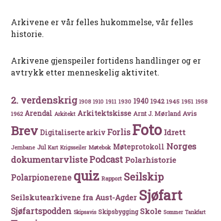
Arkivene er vår felles hukommelse, vår felles
historie.
Arkivene gjenspeiler fortidens handlinger og er
avtrykk etter menneskelig aktivitet.
2. verdenskrig
1940
1942
1911
1930
1945
1951
1908
1910
1958
Arkitektskisse
Arendal
Avis
Arnt J. Mørland
1962
Arkitekt
Foto
Brev
Forlis
Idrett
Digitaliserte arkiv
Norges
Møteprotokoll
Jul
Møtebok
Jernbane
Kart
Krigsseiler
Podcast
dokumentarvliste
Polarhistorie
quiz
Seilskip
Polarpionerene
Rapport
Sjøfart
Seilskutearkivene fra Aust-Agder
Sjøfartspodden
Skole
Skipsbygging
Skipsavis
Sommer
Tankfart