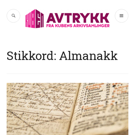
Hopp
til
SØK
PR
Avtrykk
innhold
ME
Stikkord:
Almanakk