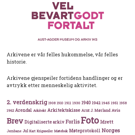
Arkivene er vår felles hukommelse, vår felles
historie.
Arkivene gjenspeiler fortidens handlinger og er
avtrykk etter menneskelig aktivitet.
2. verdenskrig
1940
1942
1911
1930
1945
1951
1908
1910
1958
Arkitektskisse
Arendal
Avis
Arnt J. Mørland
1962
Arkitekt
Foto
Brev
Forlis
Idrett
Digitaliserte arkiv
Norges
Møteprotokoll
Jul
Møtebok
Jernbane
Kart
Krigsseiler