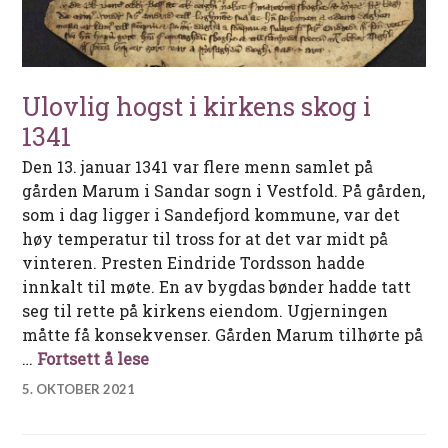
Ulovlig hogst i kirkens skog i
1341
Den 13. januar 1341 var flere menn samlet på
gården Marum i Sandar sogn i Vestfold. På gården,
som i dag ligger i Sandefjord kommune, var det
høy temperatur til tross for at det var midt på
vinteren. Presten Eindride Tordsson hadde
innkalt til møte. En av bygdas bønder hadde tatt
seg til rette på kirkens eiendom. Ugjerningen
måtte få konsekvenser. Gården Marum tilhørte på
Ulovlig hogst i kirkens skog i 1341
…
Fortsett å lese
5. OKTOBER 2021