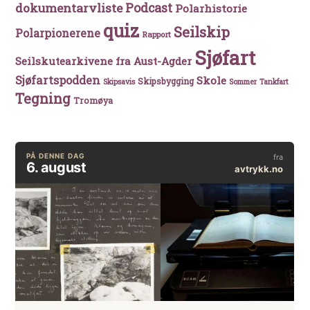
Podcast
dokumentarvliste
Polarhistorie
quiz
Seilskip
Polarpionerene
Rapport
Sjøfart
Seilskutearkivene fra Aust-Agder
Sjøfartspodden
Skole
Skipsbygging
Skipsavis
Sommer
Tankfart
Tegning
Tromøya