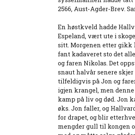
2566, Aust-Agder-Brev. Sa
En høstkveld hadde Hallv
Espeland, vært ute i skoge
sitt. Morgenen etter gikk 
fant kadaveret sto det al
og faren Nikolas. Det opp
snaut halvår senere skjer 
tilfeldigvis på Jon og far
igjen krangel, men denne 
kamp på liv og død. Jon k
øks. Jon faller, og Hallva
for drapet, og blir etterhv
mengder gull til kongen o