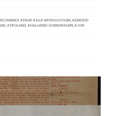
IPLOMBREV
,
DRAP
,
EILIF BRYNJULFSSØN
,
EINDRID
AND
,
FROLAND
,
HALLVARD GUNNARSSØN
,
JON
gasjon