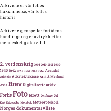
Arkivene er vår felles
hukommelse, vår felles
historie.
Arkivene gjenspeiler fortidens
handlinger og er avtrykk etter
menneskelig aktivitet.
2. verdenskrig
1911
1930
1908
1910
1940
1942
Arendal
1945
1951
1962
1958
Arkitektskisse
Arnt J. Mørland
Arkitekt
Brev
Avis
Digitaliserte arkiv
Foto
Forlis
Idrett
Jul
Jernbane
Møteprotokoll
Møtebok
Kart
Krigsseiler
Norges dokumentarvliste