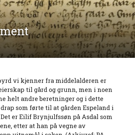
ament
sbyrd vi kjenner fra middelalderen er
ierskap til gård og grunn, men i noen
ne helt andre beretninger og i dette
 drap som førte til at gården Espeland i
. Det er Eilif Brynjulfssøn på Asdal som
ene, etter at han på vegne av
pp vitnemål i saken. (Arkivref: PA-