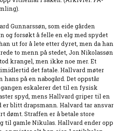
mling).
ard Gunnarssøn, som eide gården
n og forsøkt å felle en elg med spydet
han ut for å lete etter dyret, men da han
lerede to menn på stedet, Jon Nikolassøn
stod krangel, men ikke noe mer. Et
imidlertid det fatale. Hallvard møter
en hans på en nabogård. Det oppstår
gangen eskalerer det til en fysisk
aster spyd, mens Hallvard griper til en
rd er blitt drapsmann. Halvard tar ansvar
ert dømt. Straffen er å betale store
g til gamle Nikulas. Hallvard ender opp