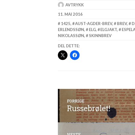
AVTRYKK
11. MAI 2016
1425
,
AUST-AGDER-BREV
,
BREV
,
D
ERLENDSSØN
,
ELG
,
ELGJAKT
,
ESPEL
NIKOLASSØN
,
SKINNBREV
DEL DETTE:
Innleggsnavi
FORRIGE
Russebrølet!
Forrige
innlegg:
NESTE