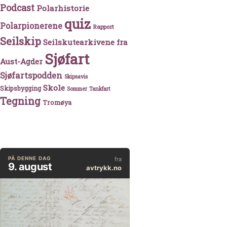
Podcast
Polarhistorie
quiz
Polarpionerene
Rapport
Seilskip
Seilskutearkivene fra
Sjøfart
Aust-Agder
Sjøfartspodden
Skipsavis
Skole
Skipsbygging
Sommer
Tankfart
Tegning
Tromøya