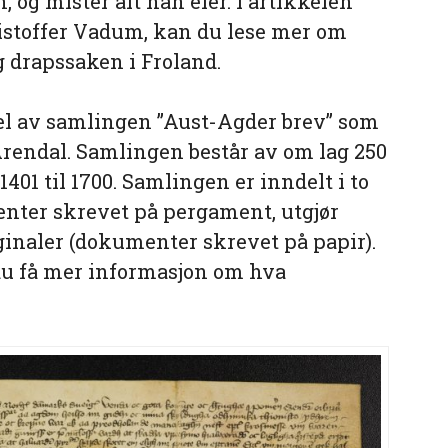
 og mister alt han eier. I artikkelen
ristoffer Vadum, kan du lese mer om
g drapssaken i Froland.
del av samlingen ”Aust-Agder brev” som
rendal. Samlingen består av om lag 250
401 til 1700. Samlingen er inndelt i to
enter skrevet på pergament, utgjør
ginaler (dokumenter skrevet på papir).
u få mer informasjon om hva