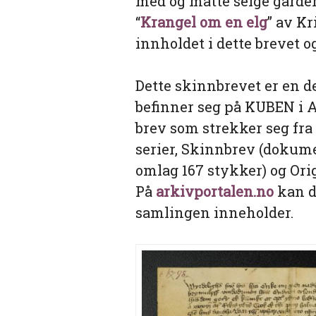
med og måtte selge gården,
“
Krangel om en elg
” av K
innholdet i dette brevet o
Dette skinnbrevet er en 
befinner seg på KUBEN i A
brev som strekker seg fra 1
serier, Skinnbrev (dokum
omlag 167 stykker) og Ori
På
arkivportalen.no
kan d
samlingen inneholder.