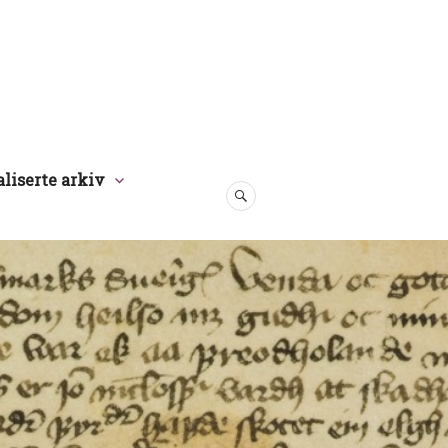
aliserte arkiv
SØK