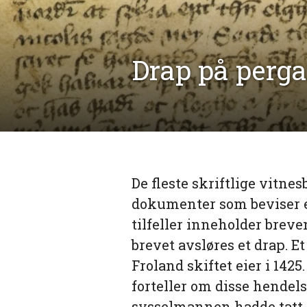
Drap på perg
De fleste skriftlige vitne
dokumenter som beviser e
tilfeller inneholder breve
brevet avsløres et drap. Et
Froland skiftet eier i 1425
forteller om disse hendels
sysselmannen hadde tatt o