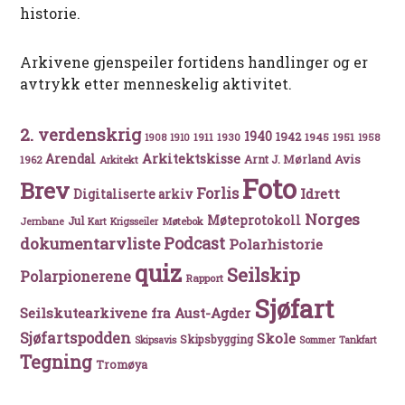
historie.
Arkivene gjenspeiler fortidens handlinger og er
avtrykk etter menneskelig aktivitet.
2. verdenskrig
1940
1942
1911
1930
1945
1951
1908
1910
1958
Arkitektskisse
Arendal
Avis
Arnt J. Mørland
1962
Arkitekt
Foto
Brev
Forlis
Idrett
Digitaliserte arkiv
Norges
Møteprotokoll
Jul
Møtebok
Jernbane
Kart
Krigsseiler
Podcast
dokumentarvliste
Polarhistorie
quiz
Seilskip
Polarpionerene
Rapport
Sjøfart
Seilskutearkivene fra Aust-Agder
Sjøfartspodden
Skole
Skipsbygging
Skipsavis
Sommer
Tankfart
Tegning
Tromøya