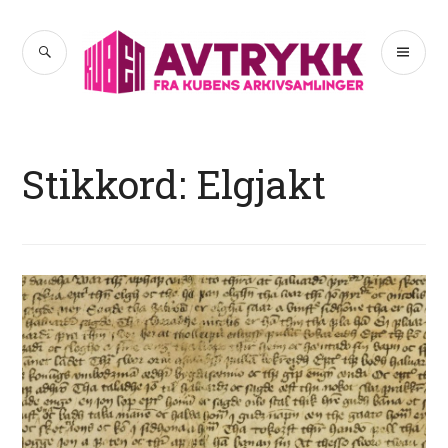
Hopp
til
SØK
PR
Avtrykk
innhold
ME
Stikkord:
Elgjakt