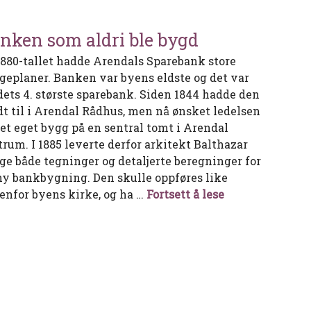
nken som aldri ble bygd
1880-tallet hadde Arendals Sparebank store
geplaner. Banken var byens eldste og det var
dets 4. største sparebank. Siden 1844 hadde den
dt til i Arendal Rådhus, men nå ønsket ledelsen
 et eget bygg på en sentral tomt i Arendal
trum. I 1885 leverte derfor arkitekt Balthazar
ge både tegninger og detaljerte beregninger for
ny bankbygning. Den skulle oppføres like
Banken som ald
enfor byens kirke, og ha …
Fortsett å lese