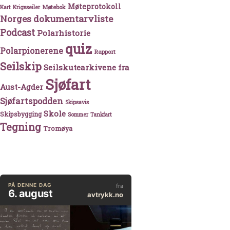
Møteprotokoll
Møtebok
Kart
Krigsseiler
Norges dokumentarvliste
Podcast
Polarhistorie
quiz
Polarpionerene
Rapport
Seilskip
Seilskutearkivene fra
Sjøfart
Aust-Agder
Sjøfartspodden
Skipsavis
Skole
Skipsbygging
Sommer
Tankfart
Tegning
Tromøya