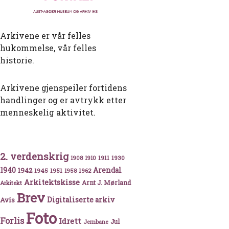
Arkivene er vår felles
hukommelse, vår felles
historie.
Arkivene gjenspeiler fortidens
handlinger og er avtrykk etter
menneskelig aktivitet.
ri ble bygd
2. verdenskrig
1911
1930
1908
1910
1940
1942
Arendal
1945
1951
1962
1958
Arkitektskisse
Arnt J. Mørland
Arkitekt
Brev
Avis
Digitaliserte arkiv
Foto
Forlis
Idrett
Jul
Jernbane