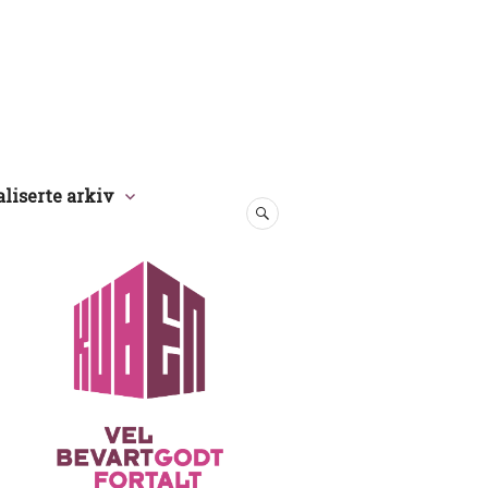
aliserte arkiv
SØK