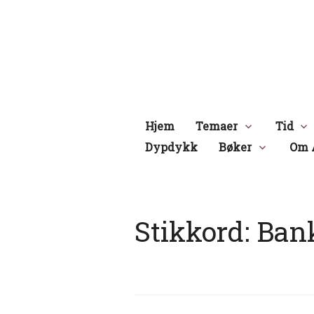
Hopp
til
innhold
Hjem
Temaer
Tid
Dypdykk
Bøker
Om 
Stikkord:
Ban