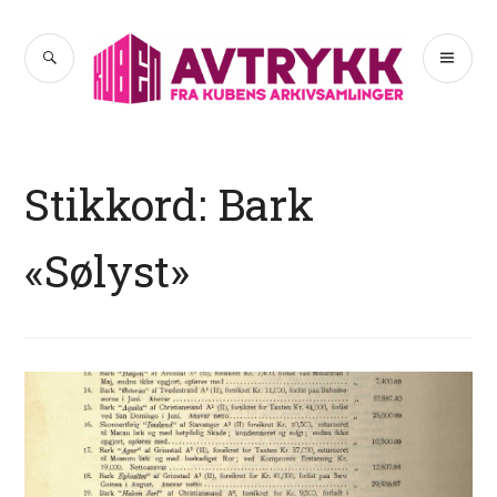
Hopp
til
SØK
PR
Avtrykk
innhold
ME
Stikkord:
Bark
«Sølyst»