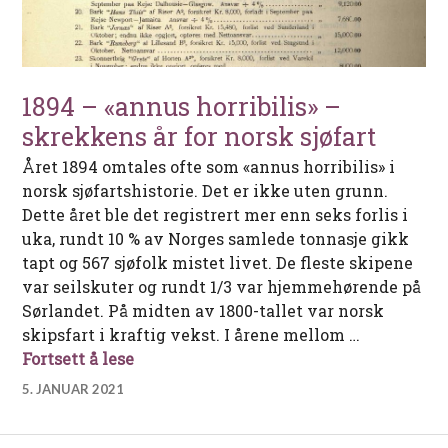
1894 – «annus horribilis» –
skrekkens år for norsk sjøfart
Året 1894 omtales ofte som «annus horribilis» i
norsk sjøfartshistorie. Det er ikke uten grunn.
Dette året ble det registrert mer enn seks forlis i
uka, rundt 10 % av Norges samlede tonnasje gikk
tapt og 567 sjøfolk mistet livet. De fleste skipene
var seilskuter og rundt 1/3 var hjemmehørende på
Sørlandet. På midten av 1800-tallet var norsk
skipsfart i kraftig vekst. I årene mellom …
1894 – «annus horribilis» – skrekkens år
Fortsett å lese
5. JANUAR 2021