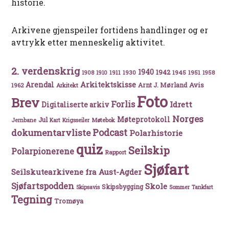
historie.
Arkivene gjenspeiler fortidens handlinger og er
avtrykk etter menneskelig aktivitet.
2. verdenskrig
1940
1942
1911
1930
1945
1951
1908
1910
1958
Arkitektskisse
Arendal
Avis
Arnt J. Mørland
1962
Arkitekt
Foto
Brev
Forlis
Idrett
Digitaliserte arkiv
Norges
Møteprotokoll
Jul
Møtebok
Jernbane
Kart
Krigsseiler
Podcast
dokumentarvliste
Polarhistorie
quiz
Seilskip
Polarpionerene
Rapport
Sjøfart
Seilskutearkivene fra Aust-Agder
Sjøfartspodden
Skole
Skipsbygging
Skipsavis
Sommer
Tankfart
Tegning
Tromøya