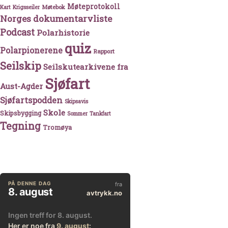
Møteprotokoll
Møtebok
Kart
Krigsseiler
Norges dokumentarvliste
Podcast
Polarhistorie
quiz
Polarpionerene
Rapport
Seilskip
Seilskutearkivene fra
Sjøfart
Aust-Agder
Sjøfartspodden
Skipsavis
Skole
Skipsbygging
Sommer
Tankfart
Tegning
Tromøya