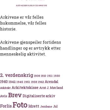
Arkivene er vår felles
hukommelse, vår felles
historie.
Arkivene gjenspeiler fortidens
handlinger og er avtrykk etter
menneskelig aktivitet.
2. verdenskrig
1911
1930
1908
1910
1940
1942
Arendal
1945
1951
1962
1958
Arkitektskisse
Arnt J. Mørland
Arkitekt
Brev
Avis
Digitaliserte arkiv
Foto
Forlis
Idrett
Jul
Jernbane