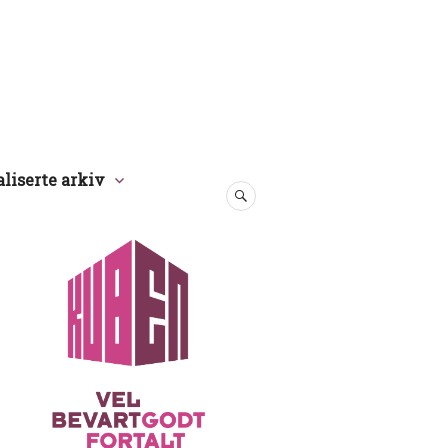
aliserte arkiv
SØK