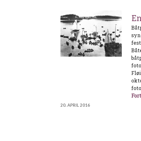
En
Båt
syn
fes
Båt
båtp
fot
Flø
okt
foto
Fort
20. APRIL 2016