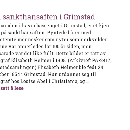
 sankthansaften i Grimstad
paraden i havnebassenget i Grimstad, er et kjent
 på sankthansaften. Pyntede båter med
tstemte mennesker som nyter sommerkvelden.
ene var annerledes for 100 år siden, men
arade var det like fullt. Dette bildet er tatt av
ograf Elisabeth Helmer i 1908. (Arkivref: PA-2417,
istadsamlingen) Elisabeth Helmer ble født 24.
ober 1854 i Grimstad. Hun utdannet seg til
graf hos Louise Abel i Christiania, og …
En sankthansaften i Grimstad
sett å lese