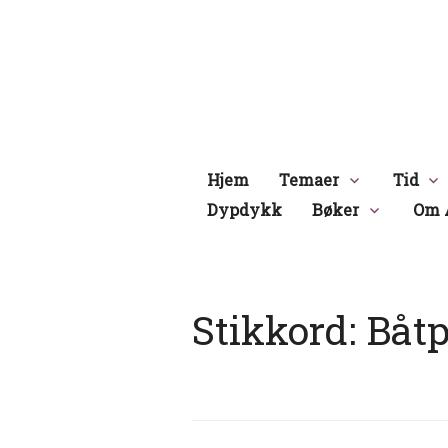
Hopp
til
innhold
Hjem
Temaer
Tid
Dypdykk
Bøker
Om 
Stikkord:
Båt