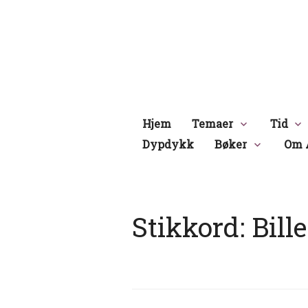
Hopp
til
innhold
Hjem
Temaer
Tid
Dypdykk
Bøker
Om 
Stikkord:
Bille