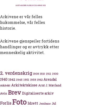
Arkivene er vår felles
hukommelse, vår felles
historie.
Arkivene gjenspeiler fortidens
handlinger og er avtrykk etter
menneskelig aktivitet.
2. verdenskrig
1911
1930
1908
1910
tivalen med skyting og gammeldans
1940
1942
Arendal
1945
1951
1962
1958
Arkitektskisse
Arnt J. Mørland
Arkitekt
Brev
Avis
Digitaliserte arkiv
Foto
Forlis
Idrett
Jul
Jernbane