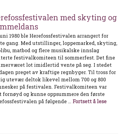
refossfestivalen med skyting og
ammeldans
 juni 1980 ble Herefossfestivalen arrangert for
ste gang. Med utstillinger, loppemarked, skyting,
olibu, matbod og flere musikalske innslag
iterte festivalkomiteen til sommerfest. Det fine
merværet lot imidlertid vente på seg. I stedet
 dagen preget av kraftige regnbyger. Til tross for
lig utevær deltok likevel mellom 700 og 800
nesker på festivalen. Festivalkomiteen var
t fornøyd og kunne oppsummere den første
Herefossfes
efossfestivalen på følgende …
Fortsett å lese