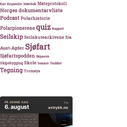
Møteprotokoll
Møtebok
Kart
Krigsseiler
Norges dokumentarvliste
Podcast
Polarhistorie
quiz
Polarpionerene
Rapport
Seilskip
Seilskutearkivene fra
Sjøfart
Aust-Agder
Sjøfartspodden
Skipsavis
Skole
Skipsbygging
Sommer
Tankfart
Tegning
Tromøya
lprisen