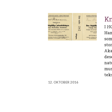
Kn
I 1
Ham
som
sto
Aka
des
nat
mus
tek
12. OKTOBER 2016