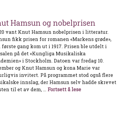
ut Hamsun og nobelprisen
920 vant Knut Hamsun nobelprisen i litteratur.
sun fikk prisen for romanen «Markens grøde»,
 første gang kom ut i 1917. Prisen ble utdelt i
rsalen på det «Kungliga Musikaliska
demien» i Stockholm. Datoen var fredag 10.
ember og Knut Hamsun og kona Marie var
urligvis invitert. På programmet stod også flere
ikalske innslag, der Hamsun selv hadde skrevet
Knut Hamsun og nobe
sten til et av dem, …
Fortsett å lese