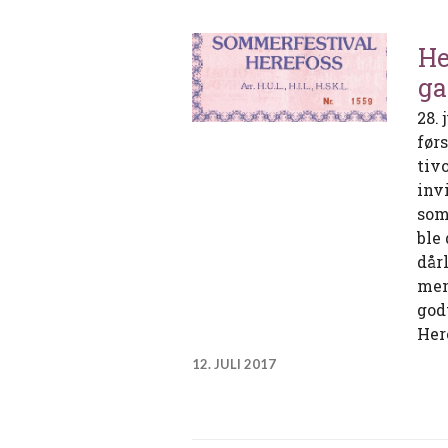
He
g
28.
før
tiv
inv
som
ble
dår
men
god
Her
12. JULI 2017