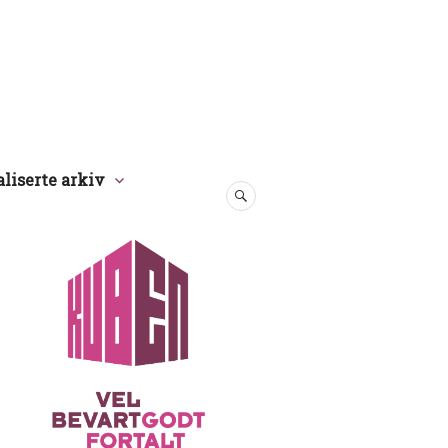
aliserte arkiv
SØK