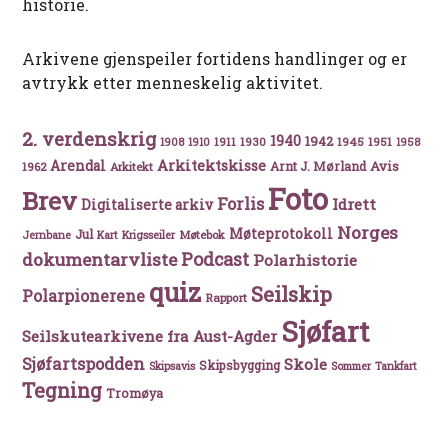
historie.
Arkivene gjenspeiler fortidens handlinger og er
avtrykk etter menneskelig aktivitet.
2. verdenskrig
1940
1942
1911
1930
1945
1951
1908
1910
1958
Arkitektskisse
Arendal
Avis
Arnt J. Mørland
1962
Arkitekt
Foto
Brev
Forlis
Idrett
Digitaliserte arkiv
Norges
Møteprotokoll
Jul
Møtebok
Jernbane
Kart
Krigsseiler
Podcast
dokumentarvliste
Polarhistorie
quiz
Seilskip
Polarpionerene
Rapport
Sjøfart
Seilskutearkivene fra Aust-Agder
Sjøfartspodden
Skole
Skipsbygging
Skipsavis
Sommer
Tankfart
Tegning
Tromøya