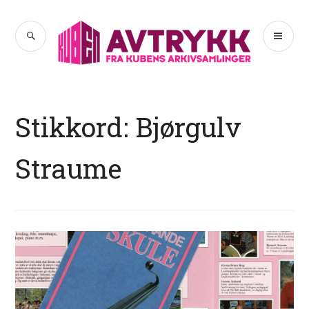
Hopp
til
SØK
PR
Avtrykk
innhold
ME
Stikkord:
Bjørgulv
Straume