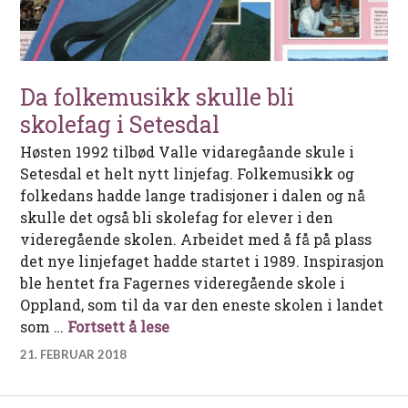
Da folkemusikk skulle bli
skolefag i Setesdal
Høsten 1992 tilbød Valle vidaregåande skule i
Setesdal et helt nytt linjefag. Folkemusikk og
folkedans hadde lange tradisjoner i dalen og nå
skulle det også bli skolefag for elever i den
videregående skolen. Arbeidet med å få på plass
det nye linjefaget hadde startet i 1989. Inspirasjon
ble hentet fra Fagernes videregående skole i
Oppland, som til da var den eneste skolen i landet
Da folkemusikk skulle bli skolef
som …
Fortsett å lese
21. FEBRUAR 2018