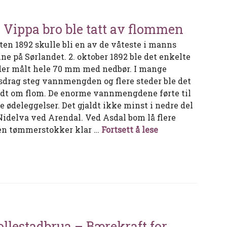
 Vippa bro ble tatt av flommen
ten 1892 skulle bli en av de våteste i manns
ne på Sørlandet. 2. oktober 1892 ble det enkelte
der målt hele 70 mm med nedbør. I mange
sdrag steg vannmengden og flere steder ble det
dt om flom. De enorme vannmengdene førte til
re ødeleggelser. Det gjaldt ikke minst i nedre del
Nidelva ved Arendal. Ved Asdal bom lå flere
Da Vippa bro ble
en tømmerstokker klar …
Fortsett å lese
llestadbrua – Bærekraft for