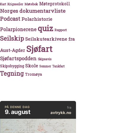
Møteprotokoll
Møtebok
Kart
Krigsseiler
Norges dokumentarvliste
Podcast
Polarhistorie
quiz
Polarpionerene
Rapport
Seilskip
Seilskutearkivene fra
Sjøfart
Aust-Agder
Sjøfartspodden
Skipsavis
Skole
Skipsbygging
Sommer
Tankfart
Tegning
Tromøya
æringsveienes Opkomst