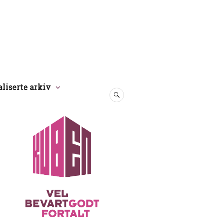
aliserte arkiv
SØK