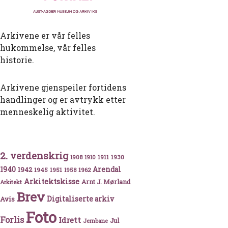
Arkivene er vår felles
hukommelse, vår felles
historie.
Arkivene gjenspeiler fortidens
handlinger og er avtrykk etter
menneskelig aktivitet.
 tatt av flommen
2. verdenskrig
1911
1930
1908
1910
1940
1942
Arendal
1945
1951
1962
1958
Arkitektskisse
Arnt J. Mørland
Arkitekt
Brev
Avis
Digitaliserte arkiv
Foto
Forlis
Idrett
Jul
Jernbane