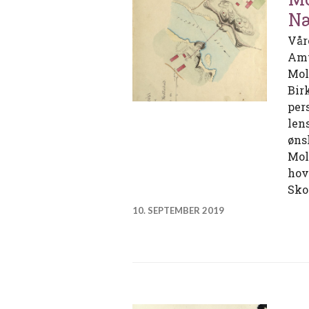
Næ
Vår
Amt
Mol
Bir
per
len
øns
Mol
hov
Sko
10. SEPTEMBER 2019