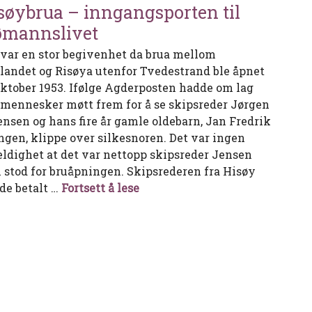
søybrua – inngangsporten til
ømannslivet
 var en stor begivenhet da brua mellom
tlandet og Risøya utenfor Tvedestrand ble åpnet
 oktober 1953. Ifølge Agderposten hadde om lag
 mennesker møtt frem for å se skipsreder Jørgen
Jensen og hans fire år gamle oldebarn, Jan Fredrik
gen, klippe over silkesnoren. Det var ingen
feldighet at det var nettopp skipsreder Jensen
 stod for bruåpningen. Skipsrederen fra Hisøy
Risøybrua – inngangsporten ti
de betalt …
Fortsett å lese