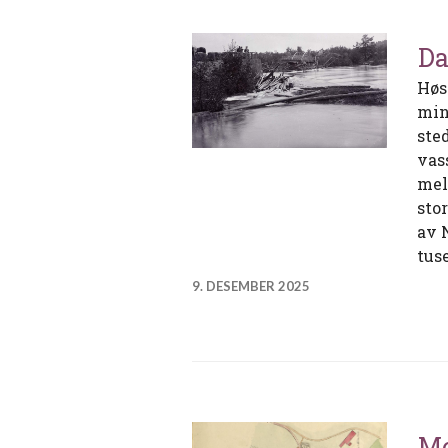
Da
Høs
min
ste
vas
mel
sto
av 
tus
9. DESEMBER 2025
Mo