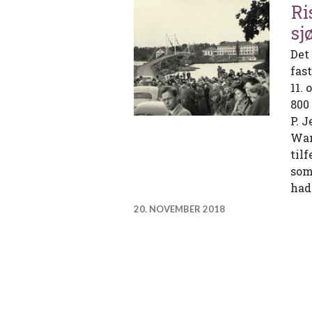
Ri
sj
Det
fas
11.
800
P. 
Wan
til
som
had
20. NOVEMBER 2018