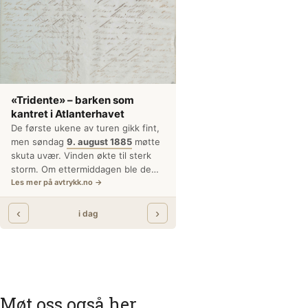
l sjømannslivet
Møt oss også her