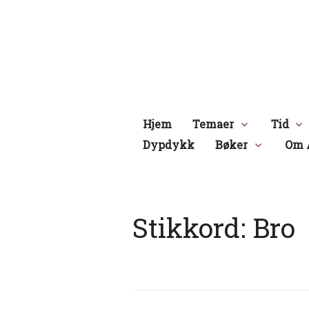
Hopp
til
innhold
Hjem
Temaer
Tid
Dypdykk
Bøker
Om 
Stikkord:
Bro