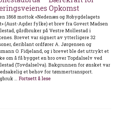
ringsveienes Opkomst
en 1868 mottok «Nedenæs og Robygdelagets
» (Aust-Agder fylke) et brev fra Govert Madsen
lestad, gårdbruker på Vestre Mollestad i
kenes. Brevet var signert av ytterligere 32
soner, deriblant ordfører A. Jørgensen og
smann O. Fidjeland, og i brevet ble det uttrykt et
ke om å få bygget en bro over Topdalselv ved
lestad (Tovdalselva). Bakgrunnen for ønsket var
edsakelig et behov for tømmertransport.
Mollestadbrua – Bærekraft for N
gbruk …
Fortsett å lese