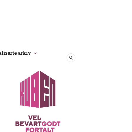
aliserte arkiv
SØK