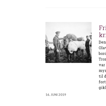
Fr
kr
Den
Ola
bor
Tro
var
myn
til
for
gik
16. JUNI 2019