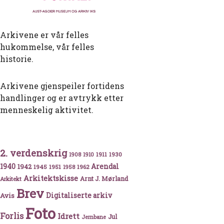
Arkivene er vår felles
hukommelse, vår felles
historie.
Arkivene gjenspeiler fortidens
handlinger og er avtrykk etter
menneskelig aktivitet.
2. verdenskrig
1911
1930
1908
1910
1940
1942
Arendal
1945
1951
1962
1958
Arkitektskisse
Arnt J. Mørland
Arkitekt
Brev
Avis
Digitaliserte arkiv
Foto
Forlis
Idrett
Jul
Jernbane