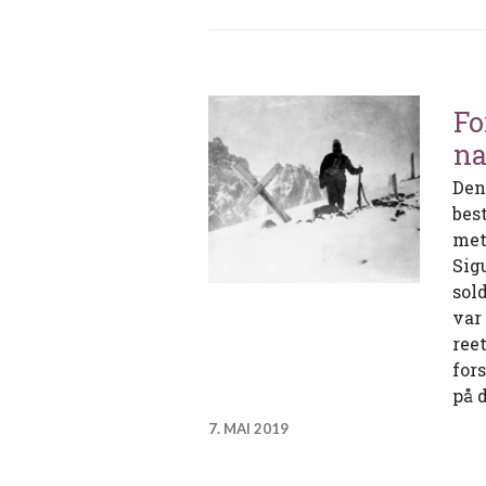
Fo
na
Den
best
met
Sig
sol
var
ree
for
på 
7. MAI 2019