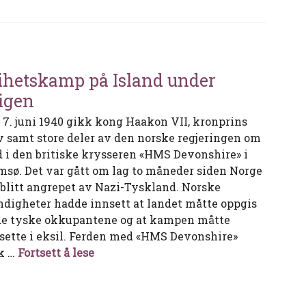
ihetskamp på Island under
igen
 7. juni 1940 gikk kong Haakon VII, kronprins
v samt store deler av den norske regjeringen om
d i den britiske krysseren «HMS Devonshire» i
msø. Det var gått om lag to måneder siden Norge
 blitt angrepet av Nazi-Tyskland. Norske
digheter hadde innsett at landet måtte oppgis
 de tyske okkupantene og at kampen måtte
tsette i eksil. Ferden med «HMS Devonshire»
Frihetskamp på Island under krigen
k …
Fortsett å lese