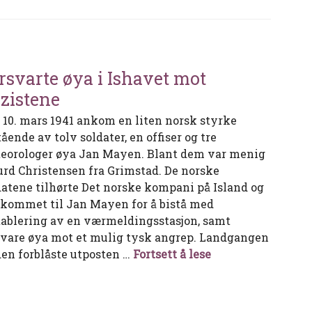
rsvarte øya i Ishavet mot
zistene
 10. mars 1941 ankom en liten norsk styrke
ående av tolv soldater, en offiser og tre
eorologer øya Jan Mayen. Blant dem var menig
urd Christensen fra Grimstad. De norske
datene tilhørte Det norske kompani på Island og
 kommet til Jan Mayen for å bistå med
tablering av en værmeldingsstasjon, samt
svare øya mot et mulig tysk angrep. Landgangen
Forsvarte øya i I
den forblåste utposten …
Fortsett å lese