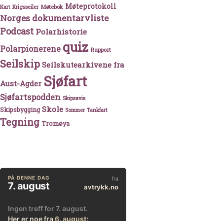
Møteprotokoll
Møtebok
Kart
Krigsseiler
Norges dokumentarvliste
Podcast
Polarhistorie
quiz
Polarpionerene
Rapport
Seilskip
Seilskutearkivene fra
Sjøfart
Aust-Agder
Sjøfartspodden
Skipsavis
Skole
Skipsbygging
Sommer
Tankfart
Tegning
Tromøya
shavet mot nazistene