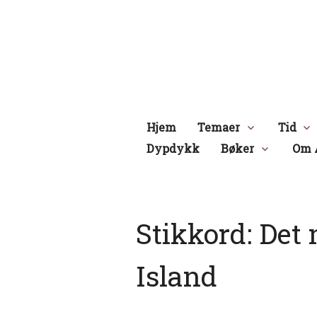
Hopp
til
innhold
Hjem
Temaer
Tid
Dypdykk
Bøker
Om 
Stikkord:
Det 
Island