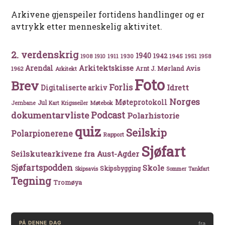
Arkivene gjenspeiler fortidens handlinger og er
avtrykk etter menneskelig aktivitet.
2. verdenskrig
1940
1942
1911
1930
1945
1951
1908
1910
1958
Arkitektskisse
Arendal
Avis
Arnt J. Mørland
1962
Arkitekt
Foto
Brev
Forlis
Idrett
Digitaliserte arkiv
Norges
Møteprotokoll
Jul
Møtebok
Jernbane
Kart
Krigsseiler
Podcast
dokumentarvliste
Polarhistorie
quiz
Seilskip
Polarpionerene
Rapport
Sjøfart
Seilskutearkivene fra Aust-Agder
Sjøfartspodden
Skole
Skipsbygging
Skipsavis
Sommer
Tankfart
Tegning
Tromøya