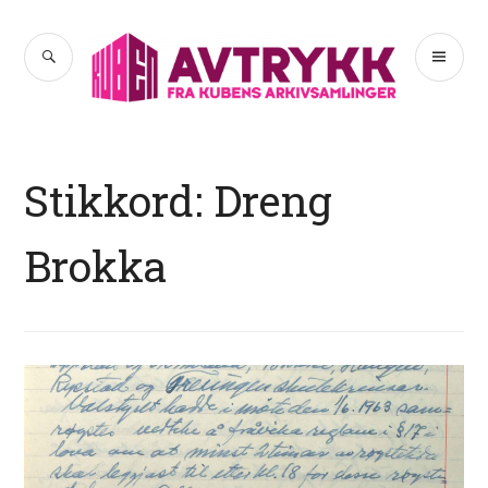
Hopp
til
SØK
PR
Avtrykk
innhold
ME
Stikkord:
Dreng
Brokka