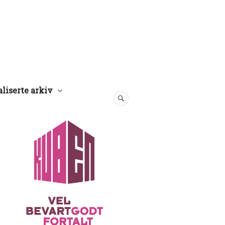
aliserte arkiv
SØK