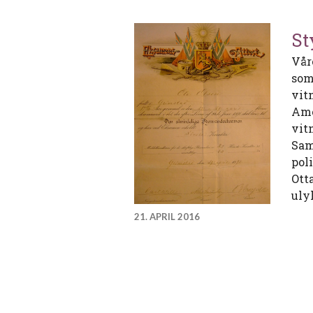
St
Vår
som
vit
Ame
vit
Sam
pol
Ott
uly
21. APRIL 2016