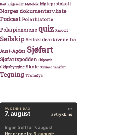
Møteprotokoll
Møtebok
Kart
Krigsseiler
Norges dokumentarvliste
Podcast
Polarhistorie
quiz
Polarpionerene
Rapport
Seilskip
Seilskutearkivene fra
Sjøfart
Aust-Agder
Sjøfartspodden
Skipsavis
Skole
Skipsbygging
Sommer
Tankfart
Tegning
Tromøya