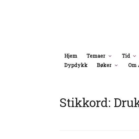
Hopp
til
innhold
Hjem
Temaer
Tid
Dypdykk
Bøker
Om 
Stikkord:
Dru