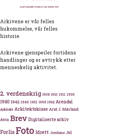
Arkivene er vår felles
hukommelse, vår felles
historie.
Arkivene gjenspeiler fortidens
handlinger og er avtrykk etter
menneskelig aktivitet.
ver bord
2. verdenskrig
1911
1930
1908
1910
1940
1942
Arendal
1945
1951
1962
1958
Arkitektskisse
Arnt J. Mørland
Arkitekt
Brev
Avis
Digitaliserte arkiv
Foto
Forlis
Idrett
Jul
Jernbane