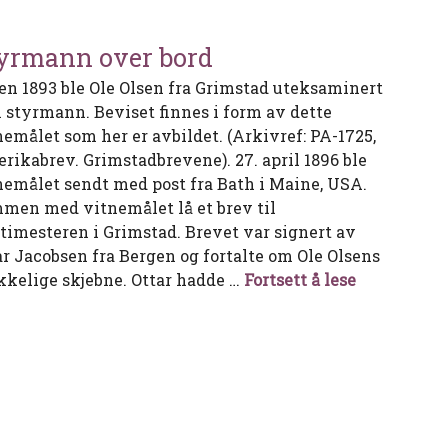
yrmann over bord
en 1893 ble Ole Olsen fra Grimstad uteksaminert
 styrmann. Beviset finnes i form av dette
nemålet som her er avbildet. (Arkivref: PA-1725,
rikabrev. Grimstadbrevene). 27. april 1896 ble
nemålet sendt med post fra Bath i Maine, USA.
men med vitnemålet lå et brev til
itimesteren i Grimstad. Brevet var signert av
ar Jacobsen fra Bergen og fortalte om Ole Olsens
Styrmann o
kkelige skjebne. Ottar hadde …
Fortsett å lese