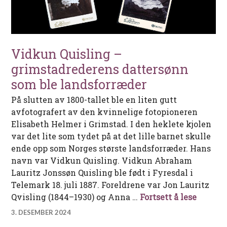
Vidkun Quisling –
grimstadrederens dattersønn
som ble landsforræder
På slutten av 1800-tallet ble en liten gutt
avfotografert av den kvinnelige fotopioneren
Elisabeth Helmer i Grimstad. I den heklete kjolen
var det lite som tydet på at det lille barnet skulle
ende opp som Norges største landsforræder. Hans
navn var Vidkun Quisling. Vidkun Abraham
Lauritz Jonssøn Quisling ble født i Fyresdal i
Telemark 18. juli 1887. Foreldrene var Jon Lauritz
Vidkun 
Qvisling (1844–1930) og Anna …
Fortsett å lese
3. DESEMBER 2024