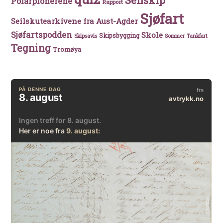
Seilskip
Polarpionerene
Rapport
Sjøfart
Seilskutearkivene fra Aust-Agder
Sjøfartspodden
Skole
Skipsbygging
Skipsavis
Sommer
Tankfart
Tegning
Tromøya