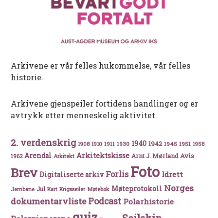
Arkivene er vår felles hukommelse, vår felles
historie.
Arkivene gjenspeiler fortidens handlinger og er
avtrykk etter menneskelig aktivitet.
2. verdenskrig
1940
1942
1911
1930
1945
1951
1908
1910
1958
Arkitektskisse
Arendal
Avis
Arnt J. Mørland
1962
Arkitekt
Foto
Brev
Forlis
Idrett
Digitaliserte arkiv
Norges
Møteprotokoll
Jul
Møtebok
Jernbane
Kart
Krigsseiler
Podcast
dokumentarvliste
Polarhistorie
quiz