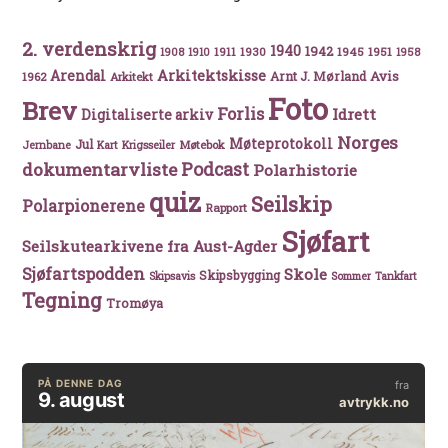
2. verdenskrig
1940
1942
1911
1930
1945
1951
1908
1910
1958
Arkitektskisse
Arendal
Avis
Arnt J. Mørland
1962
Arkitekt
Foto
Brev
Forlis
Idrett
Digitaliserte arkiv
Norges
Møteprotokoll
Jul
Møtebok
Jernbane
Kart
Krigsseiler
Podcast
dokumentarvliste
Polarhistorie
quiz
Seilskip
Polarpionerene
Rapport
Sjøfart
Seilskutearkivene fra Aust-Agder
Sjøfartspodden
Skole
Skipsbygging
Skipsavis
Sommer
Tankfart
Tegning
Tromøya