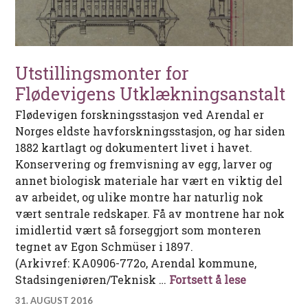
Utstillingsmonter for
Flødevigens Utklækningsanstalt
Flødevigen forskningsstasjon ved Arendal er
Norges eldste havforskningsstasjon, og har siden
1882 kartlagt og dokumentert livet i havet.
Konservering og fremvisning av egg, larver og
annet biologisk materiale har vært en viktig del
av arbeidet, og ulike montre har naturlig nok
vært sentrale redskaper. Få av montrene har nok
imidlertid vært så forseggjort som monteren
tegnet av Egon Schmüser i 1897.
(Arkivref: KA0906-772o, Arendal kommune,
Utstilling
Stadsingeniøren/Teknisk …
Fortsett å lese
31. AUGUST 2016