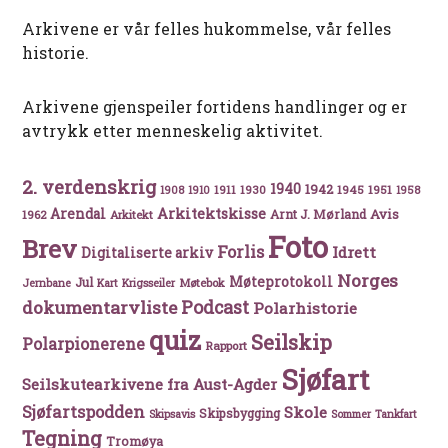
Arkivene er vår felles hukommelse, vår felles
historie.
Arkivene gjenspeiler fortidens handlinger og er
avtrykk etter menneskelig aktivitet.
2. verdenskrig
1940
1942
1911
1930
1945
1951
1908
1910
1958
Arkitektskisse
Arendal
Avis
Arnt J. Mørland
1962
Arkitekt
Foto
Brev
Forlis
Idrett
Digitaliserte arkiv
Norges
Møteprotokoll
Jul
Møtebok
Jernbane
Kart
Krigsseiler
Podcast
dokumentarvliste
Polarhistorie
quiz
Seilskip
Polarpionerene
Rapport
Sjøfart
Seilskutearkivene fra Aust-Agder
Sjøfartspodden
Skole
Skipsbygging
Skipsavis
Sommer
Tankfart
Tegning
Tromøya