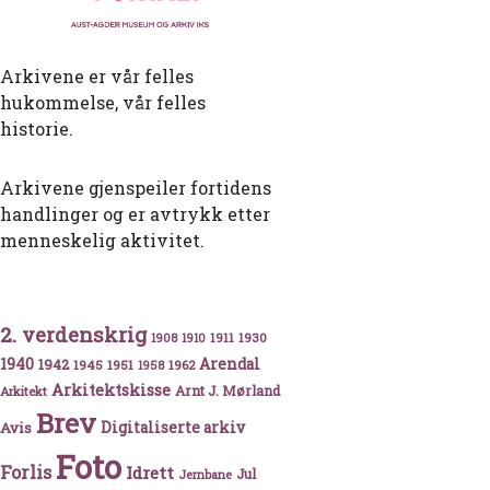
Arkivene er vår felles
hukommelse, vår felles
historie.
Arkivene gjenspeiler fortidens
handlinger og er avtrykk etter
menneskelig aktivitet.
2. verdenskrig
1911
1930
1908
1910
1940
1942
Arendal
1945
1951
1962
1958
Arkitektskisse
Arnt J. Mørland
Arkitekt
Brev
Avis
Digitaliserte arkiv
Foto
Forlis
Idrett
Jul
Jernbane