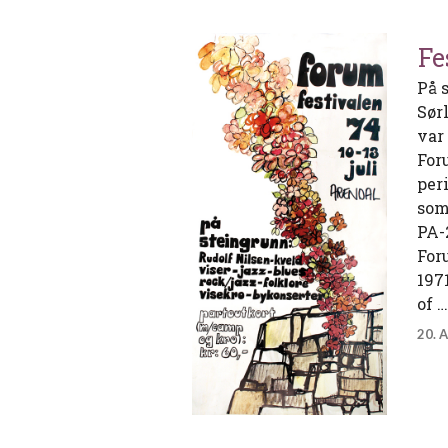
Fe
På 
Sør
var
For
per
som
PA-
For
197
of 
20. 