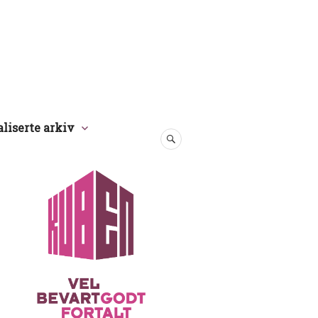
aliserte arkiv
SØK