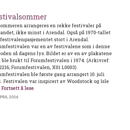
stivalsommer
sommeren arrangeres en rekke festivaler på
landet, ikke minst i Arendal. Også på 1970-tallet
 festivalengasjementet stort i Arendal.
umfestivalen var en av festivalene som i denne
ioden så dagens lys. Bildet er av en av plakatene
 ble brukt til Forumfestivalen i 1974. (Arkivref:
2216, Forumfestivalen, X01 L0003)
umfestivalen ble første gang arrangert 10. juli
1. Festivalen var inspirert av Woodstock og Isle
Festivalsommer
…
Fortsett å lese
APRIL 2016