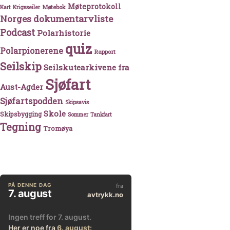
Møteprotokoll
Møtebok
Kart
Krigsseiler
Norges dokumentarvliste
Podcast
Polarhistorie
quiz
Polarpionerene
Rapport
Seilskip
Seilskutearkivene fra
Sjøfart
Aust-Agder
Sjøfartspodden
Skipsavis
Skole
Skipsbygging
Sommer
Tankfart
Tegning
Tromøya