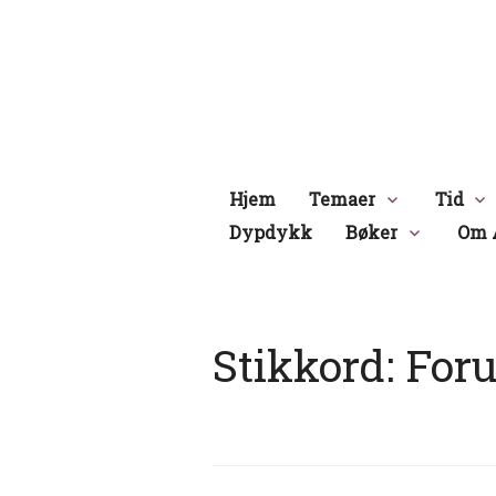
Hopp
til
innhold
Hjem
Temaer
Tid
Dypdykk
Bøker
Om 
Stikkord:
For