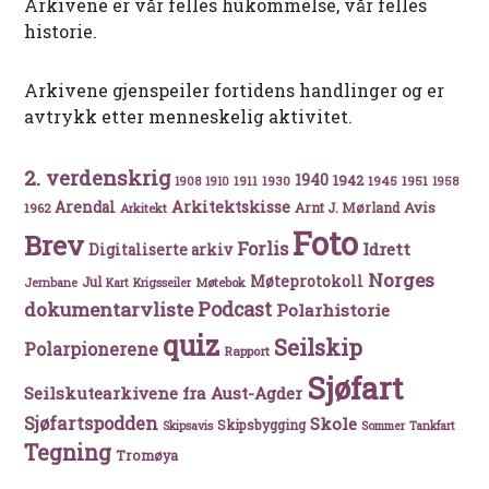
Arkivene er vår felles hukommelse, vår felles
historie.
Arkivene gjenspeiler fortidens handlinger og er
avtrykk etter menneskelig aktivitet.
2. verdenskrig
1940
1942
1911
1930
1945
1951
1908
1910
1958
Arkitektskisse
Arendal
Avis
Arnt J. Mørland
1962
Arkitekt
Foto
Brev
Forlis
Idrett
Digitaliserte arkiv
Norges
Møteprotokoll
Jul
Møtebok
Jernbane
Kart
Krigsseiler
Podcast
dokumentarvliste
Polarhistorie
quiz
Seilskip
Polarpionerene
Rapport
Sjøfart
Seilskutearkivene fra Aust-Agder
Sjøfartspodden
Skole
Skipsbygging
Skipsavis
Sommer
Tankfart
Tegning
Tromøya