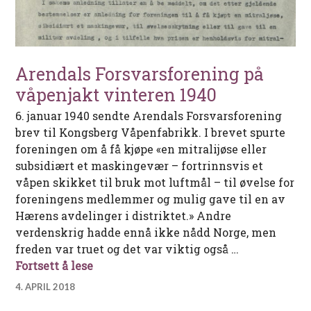
Arendals Forsvarsforening på
våpenjakt vinteren 1940
6. januar 1940 sendte Arendals Forsvarsforening
brev til Kongsberg Våpenfabrikk. I brevet spurte
foreningen om å få kjøpe «en mitralijøse eller
subsidiært et maskingevær – fortrinnsvis et
våpen skikket til bruk mot luftmål – til øvelse for
foreningens medlemmer og mulig gave til en av
Hærens avdelinger i distriktet.» Andre
verdenskrig hadde ennå ikke nådd Norge, men
freden var truet og det var viktig også …
Arendals Forsvarsforening på våpenjak
Fortsett å lese
4. APRIL 2018