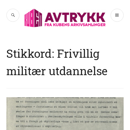
Hopp
til
SØK
PR
Avtrykk
innhold
ME
Stikkord:
Frivillig
militær utdannelse